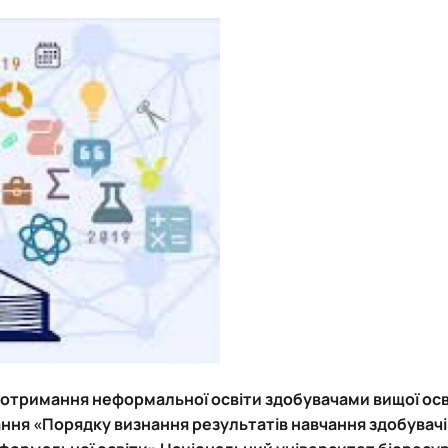
роходька
Вступ 2019 рік
Вступ 2018 рік
ндовані вченою радою факультет…
льтетом ветеринарної медицини …
отримання неформальної освіти здобувачами вищої осв
нання «Порядку визнання результатів навчання здобувачі