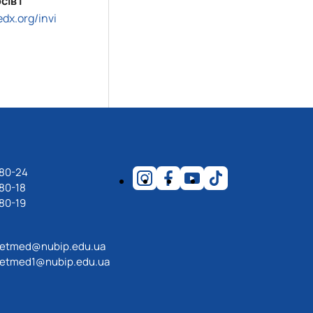
ів і
edx.org/invi
-80-24
80-18
80-19
etmed@nubip.edu.ua
etmed1@nubip.edu.ua