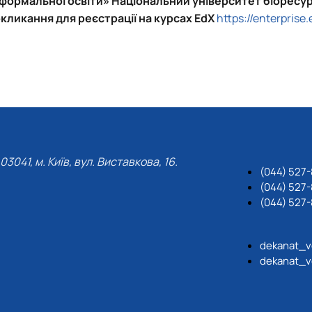
формальної освіти» Національний університет біоресурс
кликання для реєстрації на курсах EdX
https://enterprise.
03041, м. Київ, вул. Виставкова, 16.
(044) 527
(044) 527-
(044) 527-
dekanat_v
dekanat_v