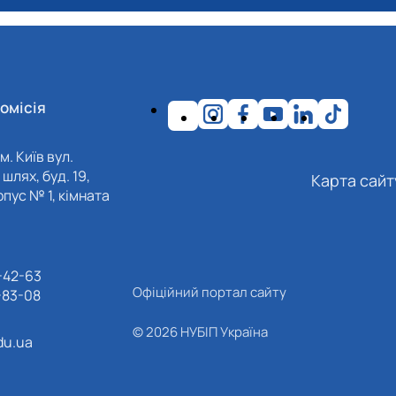
омісія
м. Київ вул.
шлях, буд. 19,
Карта сайт
пус № 1, кімната
-42-63
Офіційний портал сайту
-83-08
© 2026 НУБІП Україна
du.ua