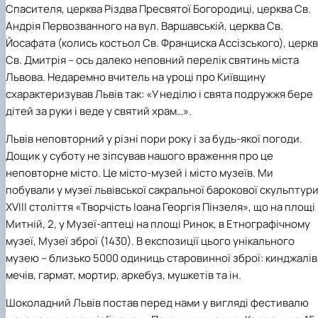
Спасителя, церква Різдва Пресвятої Богородиці, церква Св.
Андрія Первозванного на вул. Варшавській, церква Св.
Йосафата (колись костьол Св. Франциска Ассізського), церк
Св. Дмитрія – ось далеко неповний перелік святинь міста
Львова. Недаремно вчитель на уроці про Київщину
схарактеризував Львів так: «У неділю і свята подружжя бере
дітей за руки і веде у святий храм…».
Львів неповторний у різні пори року і за будь-якої погоди.
Дощик у суботу не зіпсував нашого враження про це
неповторне місто. Це місто-музей і місто музеїв. Ми
побували у музеї львівської сакральної барокової скульптур
ХVІІІ століття «Творчість Іоана Георгія Пінзеля», що на площі
Митній, 2, у Музеї-аптеці на площі Ринок, в Етнографічному
музеї, Музеї зброї (1430). В експозиції цього унікального
музею – близько 5000 одиниць старовинної зброї: кинджалів
мечів, гармат, мортир, аркебуз, мушкетів та ін.
Шоколадний Львів постав перед нами у вигляді фестивалю