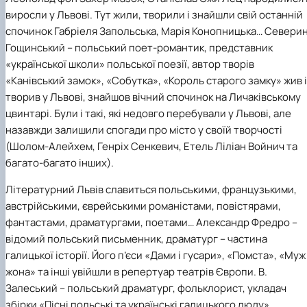
Кафедра англійської філології
виросли у Львові. Тут жили, творили і знайшли свій останній
Кафедра фізичної культури і спорту
спочинок Габріеля Запольська, Марія Конопницька… Севери
Кафедра філософії та міжнародної
Гощинський – польський поет-романтик, представник
комунікації
«української школи» польської поезії, автор творів
Кафедра психології
«Канівський замок», «Собутка», «Король старого замку» жив і
Кафедра культурології
творив у Львові, знайшов вічний спочинок на Личаківському
цвинтарі. Були і такі, які недовго перебували у Львові, але
назавжди залишили спогади про місто у своїй творчості
(Шолом-Алейхем, Генріх Сенкевич, Етель Ліліан Войнич та
багато-багато інших).
Літературний Львів славиться польськими, французькими,
австрійськими, єврейськими романістами, повістярами,
фантастами, драматургами, поетами… Александр Фредро –
відомий польський письменник, драматург – частина
галицької історії. Його п’єси «Дами і гусари», «Помста», «Муж 
жона» та інші увійшли в репертуар театрів Європи. В.
Залеський – польський драматург, фольклорист, укладач
збірки «Пісні польські та українські галицького люду».