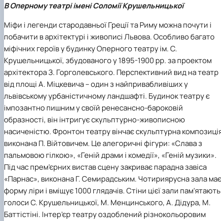
В Оперному театрі імені Соломії Крушельницької
Міфи і легенди стародавньої Греції та Риму можна почути і
побачити в архітектурі і живописі Львова. Особливо багато
міфічних героїв у будинку Оперного театру ім. С.
Крушельницької, збудованого у 1895-1900 рр. за проектом
архітектора З. Горголевського. Перспективний вид на театр
від площі А. Міцкевича – один з найпривабливіших у
львівському урбаністичному ландшафті. Будинок театру є
імпозантно пишним у своїй ренесансно-бароковій
образності, він інтригує скульптурно-живописною
насиченістю. Фронтон театру вінчає скульптурна композиція
виконана П. Війтовичем. Це алегоричні фігури: «Слава з
пальмовою гілкою», «Геній драми і комедії», «Геній музики».
Під час прем’єрних вистав сцену закриває парадна завіса
«Парнас», виконана Г. Семирадським. Чотириярусна зала ма
форму ліри і вміщує 1000 глядачів. Стіни цієї зали пам’ятають
голоси С. Крушельницької, М. Менцинського, А. Дідура, М.
Баттістіні. Інтер’єр театру оздоблений різнокольоровим