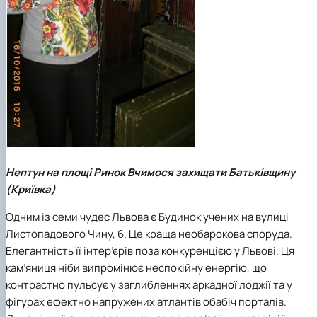
Нептун на площі Ринок Вчимося захищати Батьківщину
(Криївка)
Одним із семи чудес Львова є Будинок учених на вулиці
Листопадового Чину, 6. Це краща необарокова споруда.
Елегантність її інтер’єрів поза конкуренцією у Львові. Ця
кам’яниця ніби випромінює неспокійну енергію, що
контрастно пульсує у заглибленнях аркадної лоджії та у
фігурах ефектно напружених атлантів обабіч порталів.