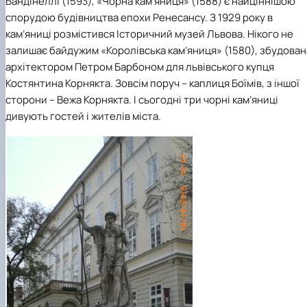
Бандінеллі (1593), «Чорна кам’яниця» (1588) є найціннішою
спорудою будівництва епохи Ренесансу. З 1929 року в
кам’яниці розмістився Історичний музей Львова. Нікого не
залишає байдужим «Королівська кам’яниця» (1580), збудован
архітектором Петром Барбоном для львівського купця
Костянтина Корнякта. Зовсім поруч – каплиця Боїмів, з іншої
сторони – Вежа Корнякта. І сьогодні три чорні кам’яниці
дивують гостей і жителів міста.