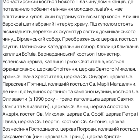
Монастирський костьол Божого Тіла чину домініканців, де
поталанило побачити вінчання молодих львів’ян, має
еліптичний купол, який підтримують вісім пар колон. У пишні
барокові шати вбраний інтер’єр храму. Під куполом стоять
вісімнадцять дерев’яних скульптур святих домініканського
чину… Вірменський собор, Преображенська церква, костьол
єзуїтів, Латинський Катедральний собор, Каплиця Кампіанів,
каплиця Боїмів, Бернардинський костьол і монастир,
Успенська церква, Каплиця Трьох Святителів, костьол
францисканок, церква Стрітення, церква Святого Миколая,
храм Св. Івана Хрестителя, церква Св. Онуфрія, церква Св.
Параскеви П’ятниці, колишній костьол Св. Марії Магдалини,
де нині діє Будинок органної та камерної музики, костьол Св.
Єлизавети (з 1990 року – греко-католицька церква Святих
Ольги та Єлизавети), церква Св. Анни, церква Апостола
Андрія, костел Св. Миколая, церква Св. Софії, церква Петра і
Павла, церква Св. Георгія, костьол Св. Антонія, церква
Вознесіння Господнього, церква Покрови, колишній костьол
сакраменток (нині церква Св. Трійці), церква Христа-