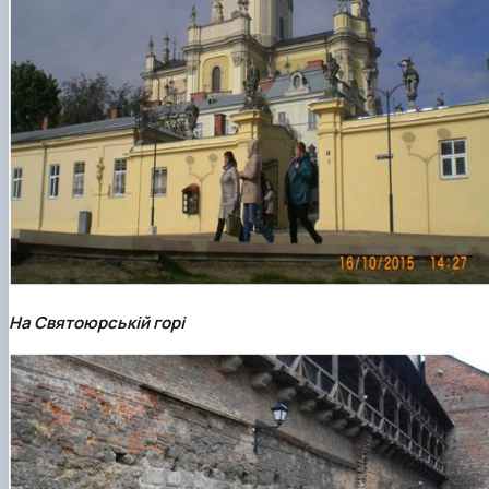
На Святоюрській горі