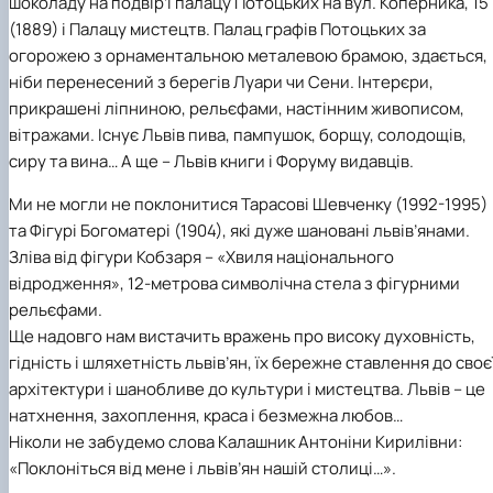
шоколаду на подвір’ї палацу Потоцьких на вул. Коперника, 15
(1889) і Палацу мистецтв. Палац графів Потоцьких за
огорожею з орнаментальною металевою брамою, здається,
ніби перенесений з берегів Луари чи Сени. Інтерєри,
прикрашені ліпниною, рельєфами, настінним живописом,
вітражами. Існує Львів пива, пампушок, борщу, солодощів,
сиру та вина… А ще – Львів книги і Форуму видавців.
Ми не могли не поклонитися Тарасові Шевченку (1992-1995)
та Фігурі Богоматері (1904), які дуже шановані львів’янами.
Зліва від фігури Кобзаря – «Хвиля національного
відродження», 12-метрова символічна стела з фігурними
рельєфами.
Ще надовго нам вистачить вражень про високу духовність,
гідність і шляхетність львів’ян, їх бережне ставлення до своє
архітектури і шанобливе до культури і мистецтва. Львів – це
натхнення, захоплення, краса і безмежна любов…
Ніколи не забудемо слова Калашник Антоніни Кирилівни:
«Поклоніться від мене і львів’ян нашій столиці…».