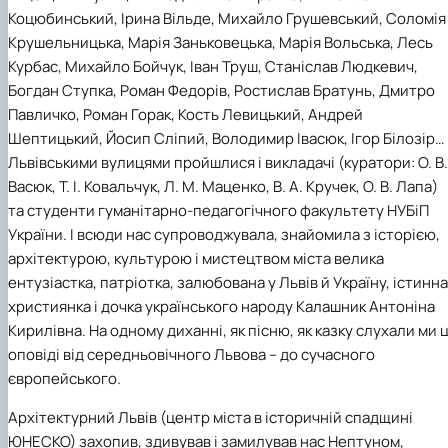
Коцюбинський, Ірина Вільде, Михайло Грушевський, Соломія
Крушельницька, Марія Заньковецька, Марія Вольська, Лесь
Курбас, Михайло Бойчук, Іван Труш, Станіслав Людкевич,
Богдан Ступка, Роман Федорів, Ростислав Братунь, Дмитро
Павличко, Роман Горак, Кость Левицький, Андрей
Шептицький, Йосип Сліпий, Володимир Івасюк, Ігор Білозір…
Львівськими вулицями пройшлися і викладачі (куратори: О. В.
Васюк, Т. І. Ковальчук, Л. М. Маценко, В. А. Кручек, О. В. Лапа)
та студенти гуманітарно-педагогічного факультету НУБіП
України. І всюди нас супроводжувала, знайомила з історією,
архітектурою, культурою і мистецтвом міста велика
ентузіастка, патріотка, залюбована у Львів й Україну, істинна
християнка і дочка українського народу Калашник Антоніна
Кирилівна. На одному диханні, як пісню, як казку слухали ми ц
оповіді від середньовічного Львова – до сучасного
європейського.
Архітектурний Львів (центр міста в історичній спадщині
ЮНЕСКО) захопив, здивував і замилував нас Нептуном,