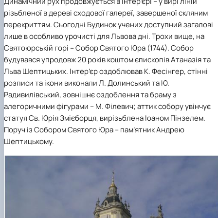
Динамічний рух продовжується в інтер’єрі – у вирі ліній
різьбленої в дереві сходової галереї, завершеної скляним
перекриттям. Сьогодні Будинок учених доступний загалові
лише в особливо урочисті для Львова дні. Трохи вище, на
Святоюрській горі – Собор Святого Юра (1744). Собор
будувався упродовж 20 років коштом єпископів Атаназія та
Льва Шептицьких. Інтер’єр оздоблював К. Фесінгер, стінні
розписи та ікони виконали Л. Долинський та Ю.
Радивилівський, зовнішнє оздоблення та браму з
алегоричними фігурами – М. Філевич; аттик собору увінчує
статуя Св. Юрія Змієборця, вирізьблена Іоаном Пінзелем.
Поруч із Собором Святого Юра – пам’ятник Андрею
Шептицькому.