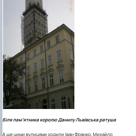
Біля пам’ятника королю Данилу Львівська ратуша
А ще цими вулицями ходили Іван Франко, Михайло