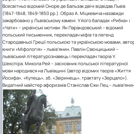
Всесвітньо відомий Оноре де Бальзак двічі відвідав Львів
(1847-1848, 1849-1850 рр.). Образ А. Міцкевича назавжди
закарбовано у Львівському камені. У його баладах «Рибка» і
«Чати» – українські мотиви. Ян Парандовський – відомий
польський письменник, перекладач міфів та легенд
Стародавньої Греції польською та українською мовами, авто
книги «Міфологія» – львів’янин. Павлін Свєнцицький –
львівський літературознавець і перекладач творів У.
Шекспіра. Микола Рей – засновник польської літературної
мови народився на Львівщині (автор відомих творів «Життя
Йосифа», «Купець», зб. «Звіринець», трактату «Зерцало»).
Видатний майстер афоризмів Станіслав Єжи Лец – львів’янин