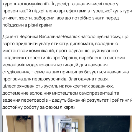
факультетом ветеринарної медицини …
НОВИНИ
Вступ 2022 рік
турецької комунікації». Її досвід та знання висвітлено у
Скринька довіри
Вступ 2021 рік
презентації й підкріплено артефактами з турецької культури
Вступ 2020 рік
етикет, жести, заборони, все що потрібно знати перед
Вступ 2019 рік
поїздками в різні країни.
Вступ 2018 рік
Доцент Вероніка Василівна Чекалюк наголошує на тому, що
варто приділити увагу етикету, дипломатії, володінню
мистецтвом комунікацій, прогнозуванню, руйнуванню
шкідливих стереотипів про Україну, виробленню системи
механізмів моделювання мотивацій для навчання і
студіювання, – саме на цих принципах базується навчальна
програма для першокурсників. Злагоджена праця,
цілеспрямованість зусиль на конкретних завданнях,
достеменне володіння мистецтвом самопрезентаці та
ведення переговорів – дадуть бажаний результат і рейтинг 
достойну роботу за фахом лікаря».