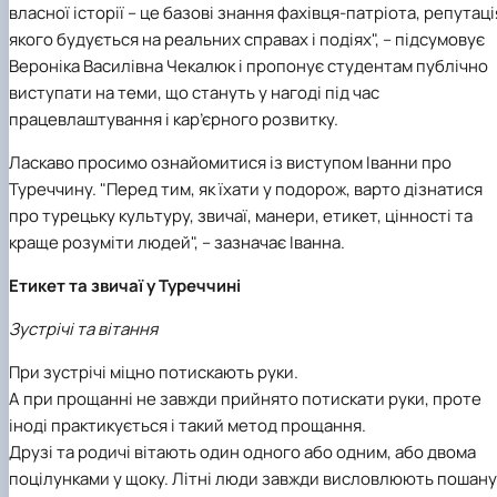
власної історії – це базові знання фахівця-патріота, репутаці
якого будується на реальних справах і подіях", – підсумовує
Вероніка Василівна Чекалюк і пропонує студентам публічно
виступати на теми, що стануть у нагоді під час
працевлаштування і кар’єрного розвитку.
Ласкаво просимо ознайомитися із виступом Іванни про
Туреччину. "Перед тим, як їхати у подорож, варто дізнатися
про турецьку культуру, звичаї, манери, етикет, цінності та
краще розуміти людей", – зазначає Іванна.
Етикет та звичаї у Туреччині
Зустрічі та вітання
При зустрічі міцно потискають руки.
А при прощанні не завжди прийнято потискати руки, проте
іноді практикується і такий метод прощання.
Друзі та родичі вітають один одного або одним, або двома
поцілунками у щоку. Літні люди завжди висловлюють пошану