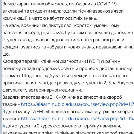
факультетом ветеринарної медицини …
НОВИНИ
Вступ 2022 рік
За час карантинних обмежень, пов’язаних з COVID-19,
Скринька довіри
Вступ 2021 рік
викладачі та студенти налагодили тісний взаємозв’язок
Вступ 2020 рік
комунікацій з метою набуття освітніх знань.
Вступ 2019 рік
На жаль, воєнний час диктує свої жорстокі умови. Тому
Вступ 2018 рік
навчання посеред цього має бути тим світлом, що допоможе
студентам одночасно відволікатись від страшних реалій,
концентруватись та набувати нових знань, незважаючи ні на
що.
Кафедра терапії і клінічної діагностики НУБіП України у
повному складі продовжує освітній процес у дистанційному
форматі. Щоденно відбуваються лекційні та лабораторно-
практичні заняття згідно розкладу у студентів 2, 3, 4, 5 курсі
факультету ветеринарної медицини.
Завдяки атестованим ЕНК «Клінічна діагностика хвороб
https://elearn.nubip.edu.ua/course/view.php?id=11
тварин»
8
для 3 курсу та ЕНК «Клінічна діагностика внутрішніх хвороб
https://elearn.nubip.edu.ua/course/view.php?id=11
тварин»
4
для студентів 2 курсу скороченого терміну навчання,
викладання дисципліни «Клінічна діагностика хвороб тварин