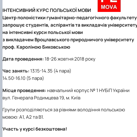
Кафедра англійської філології
ІНТЕНСИВНИЙ КУРС ПОЛЬСЬКОЇ МОВИ
Кафедра фізичної культури і спорту
Кафедра філософії та міжнародної
Центр полоністики гуманітарно-педагогічного факультету
комунікації
запрошує студентів, аспірантів та викладачів університет
Кафедра психології
на інтенсивні курси польської мови
Кафедра культурології
з викладачем Вроцлавського природничого університету
проф. Кароліною Биковською
Дата проведення:
18-26 жовтня 2018 року
Час занять:
13.15-14.35 (4 пара)
14.50-16.10 (5 пара)
Місце проведення:
навчальний корпус № 1 НУБіП України
вул. Генерала Родимцева 19, м. Київ
Групи розподіляються за рівнями володіння польською
мовою: А1, А2 та В1.
Участь у курсі безкоштовна!