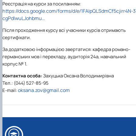
Реєстрація на курси за посиланням:
https://docs.google.com/forms/d/e/1FAIpQLSdmCf5cjirr4N-3
cgPdlwuLJohbmu…
Після проходження курсу всі учасники курсів отримають
сертифікати.
За додатковою інформацією звертатися: кафедра романо-
германських мов і перекладу, аудиторія 24а, навчальний
корпус № 1.
Контактна особа:
Захуцька Оксана Володимирівна
Тел.: (044) 527-85-95
oksana.zov@gmail.com
E-mail: