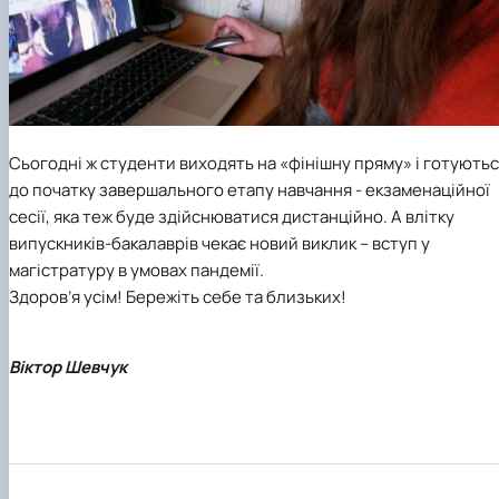
Сьогодні ж студенти виходять на «фінішну пряму» і готують
до початку завершального етапу навчання - екзаменаційної
сесії, яка теж буде здійснюватися дистанційно. А влітку
випускників-бакалаврів чекає новий виклик – вступ у
магістратуру в умовах пандемії.
Здоров’я усім! Бережіть себе та близьких!
Віктор Шевчук