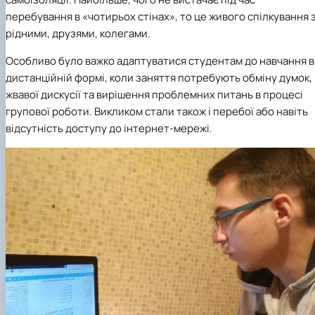
факультетом ветеринарної медицини …
НОВИНИ
Вступ 2022 рік
перебування в «чотирьох стінах», то це живого спілкування 
Скринька довіри
Вступ 2021 рік
рідними, друзями, колегами.
Вступ 2020 рік
Вступ 2019 рік
Особливо було важко адаптуватися студентам до навчання в
Вступ 2018 рік
дистанційній формі, коли заняття потребують обміну думок,
жвавої дискусії та вирішення проблемних питань в процесі
групової роботи. Викликом стали також і перебої або навіть
відсутність доступу до інтернет-мережі.