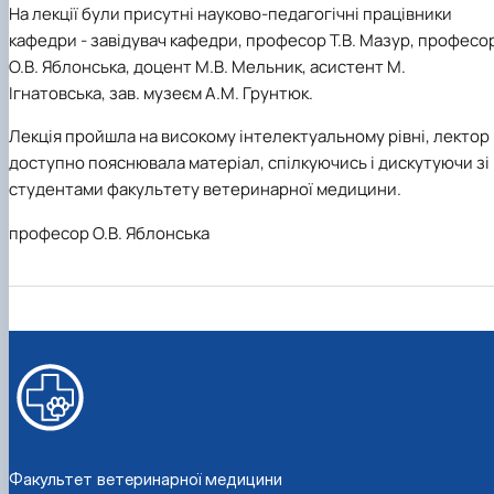
факультетом ветеринарної медицини …
НОВИНИ
Вступ 2022 рік
На лекції були присутні науково-педагогічні працівники
Скринька довіри
Вступ 2021 рік
кафедри - завідувач кафедри, професор Т.В. Мазур, професо
Вступ 2020 рік
О.В. Яблонська, доцент М.В. Мельник, асистент М.
Вступ 2019 рік
Ігнатовська, зав. музеєм А.М. Грунтюк.
Вступ 2018 рік
Лекція пройшла на високому інтелектуальному рівні, лектор
доступно пояснювала матеріал, спілкуючись і дискутуючи зі
студентами факультету ветеринарної медицини.
професор О.В. Яблонська
Факультет ветеринарної медицини