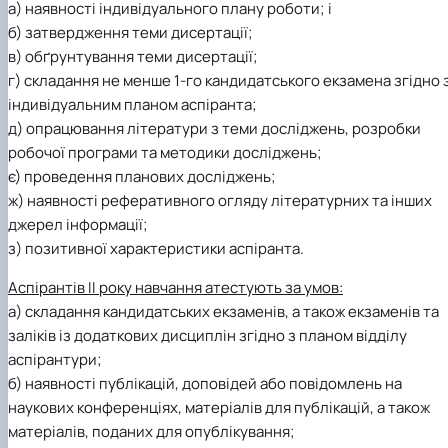
а) наявності індивідуального плану роботи; і
Кафедра англійської філології
б) затвердження теми дисертації;
Кафедра фізичної культури і спорту
Кафедра філософії та міжнародної
в) обґрунтування теми дисертації;
комунікації
г) складання не менше 1-го кандидатського екзамена згідно 
Кафедра психології
індивідуальним планом аспіранта;
Кафедра культурології
д) опрацювання літератури з теми досліджень, розробки
робочої програми та методики досліджень;
є) проведення планових досліджень;
ж) наявності реферативного огляду літературних та інших
джерел інформації;
з) позитивної характеристики аспіранта.
Аспірантів II року навчання атестують за умов:
а) складання кандидатських екзаменів, а також екзаменів та
заліків із додаткових дисциплін згідно з планом відділу
аспірантури;
б) наявності публікацій, доповідей або повідомлень на
наукових конференціях, матеріалів для публікацій, а також
матеріалів, поданих для опублікування;