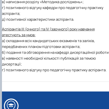
в) написання розділу «Методика досліджень»;
г) позитивного відгуку кафедри про педагогічну практику
аспіранта;
д) позитивної характеристики аспіранта.
Аспірантів III (очного) та IV (заочного) року навчання
атестують за умов:
а) складання всіх кандидатських екзаменів та заліків,
передбачених планом підготовки аспіранта;
б) подання та обговорення на кафедрі дисертаційної роботи
в) наявності необхідної кількості публікацій за темою
дисертації;
г) позитивного відгуку про педагогічну практику аспіранта.