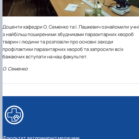
Доценти кафедри О. Семенко та І. Пашкевич ознайомили учн
з найбільш поширеними збудниками паразитарних хвороб
тварин і людини та розповіли про основні заходи
профілактики паразитарних хвороб та запросили всіх
бажаючих вступати на наш факультет.
О. Семенко
Факультет ветеринарної медицини