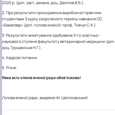
факультетом ветеринарної медицини …
НОВИНИ
2020 р. (доп. заст. декана, доц. Данілов В.Б.).
Вступ 2022 рік
Скринька довіри
Вступ 2021 рік
2. Про результати проходження виробничої практики
Вступ 2020 рік
студентами 3 курсу скороченого терміну навчання ОС
Вступ 2019 рік
Вступ 2018 рік
«Бакалавр» (доп. голова комісій: проф. Ткачук С.А.).
3. Результати анкетування здобувачів 3-го освітньо-
наукового ступеня факультету ветеринарної медицини (доп
доц. Грушанська Н.Г.).
4. Кадрові питання.
5. Різне.
Явка всіх членів вченої ради обов’язкова!
Голова вченої ради, академік М. Цвіліховський