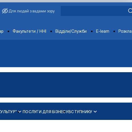
Для людей з вадами зору
ments
ар
Факультети / ННІ
Відділи/Служби
E-learn
Розкл
КУЛЬТУР"
ПОСЛУГИ ДЛЯ БІЗНЕСУ
ВСТУПНИКУ
ання, сучасність і …
бання, сучасність і …
ої сертифікації"