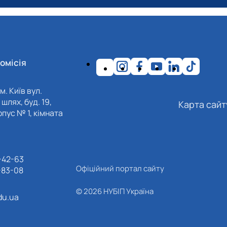
омісія
м. Київ вул.
шлях, буд. 19,
Карта сайт
пус № 1, кімната
-42-63
Офіційний портал сайту
-83-08
© 2026 НУБІП Україна
du.ua