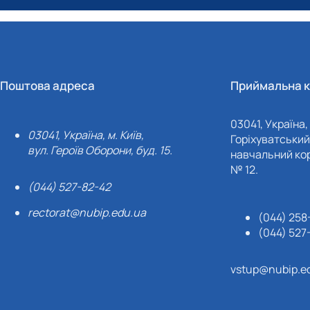
Поштова адреса
Приймальна к
03041, Україна, 
03041, Україна, м. Київ,
Горіхуватський 
вул. Героїв Оборони, буд. 15.
навчальний кор
№ 12.
(044) 527-82-42
rectorat@nubip.edu.ua
(044) 258
(044) 527
vstup@nubip.e