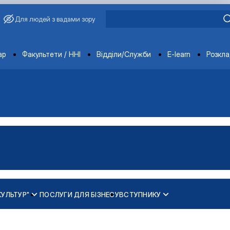
Для людей з вадами зору
ments
ар
Факультети / ННІ
Відділи/Служби
E-learn
Розкл
КУЛЬТУР"
ПОСЛУГИ ДЛЯ БІЗНЕСУ
ВСТУПНИКУ
ання, сучасність і …
бання, сучасність і …
ої сертифікації"