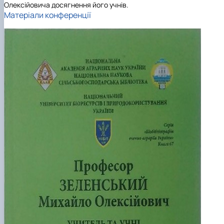
ідентифікації сортів рослин"
І міжнародна конференція присвячена 90-
Олексійовича досягнення його учнів.
Матеріали конференції
річчю від дня народження вченого М.О. Зе…