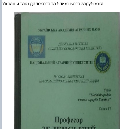
ідентифікації сортів рослин"
І міжнародна конференція присвячена 90-
України так і далекого та ближнього зарубіжжя.
річчю від дня народження вченого М.О. Зе…