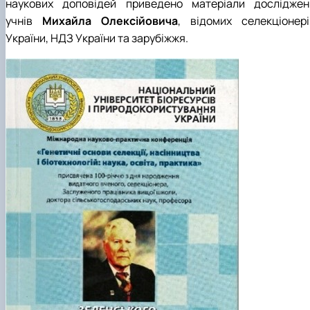
наукових доповідей приведено матеріали досліджен
ідентифікації сортів рослин"
І міжнародна конференція присвячена 90-
учнів
Михайла Олексійовича
, відомих селекціонері
річчю від дня народження вченого М.О. Зе…
України, НДЗ України та зарубіжжя.