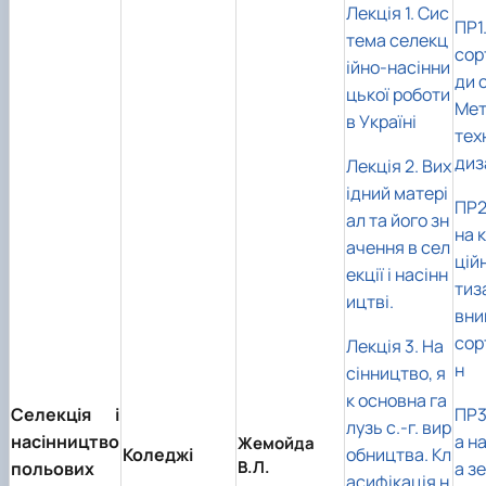
Лекція 1. Сис
ПР1
тема селекц
сор
ійно-насінни
ди 
цької роботи
Мет
в Україні
тех
диз
Лекція 2. Вих
ідний матері
ПР2
ал та його зн
на 
ачення в сел
цій
екції і насінн
тиз
ицтві.
вни
сор
Лекція 3. На
н
сінництво, я
к основна га
Селекція і
ПР3
лузь с.-г. вир
насінництво
а н
Жемойда
Коледжі
обництва. Кл
В.Л.
польових
а з
асифікація н