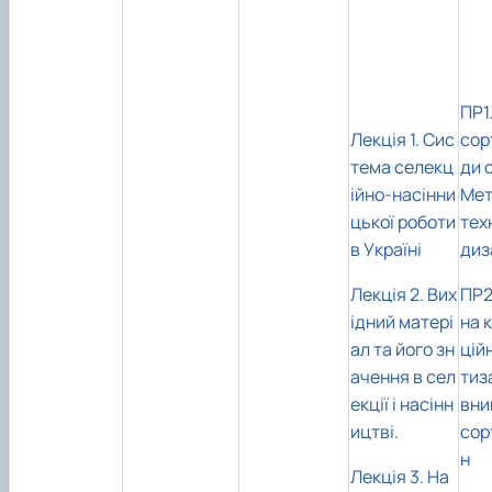
ПР1
Лекція 1. Сис
сор
тема селекц
ди 
ійно-насінни
Мет
цької роботи
тех
в Україні
диз
Лекція 2. Вих
ПР2
ідний матері
на 
ал та його зн
цій
ачення в сел
тиз
екції і насінн
вни
ицтві.
сор
н
Лекція 3. На