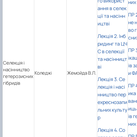
го використ
них
ання в селек
ПР 
ції та насінн
не 
ицтві
во 
Лекція 2. Інб
сни
ридинг та ЦЧ
ПР 
С в селекції
іка
та насінницт
Селекція і
ів 
ві
насінництво
Коледжі
Жемойда В.Л.
и Ф
гетерозисних
Лекція 3. Се
гібридів
ПР 
лекція і насі
ика
нництво пер
ван
ехреснозапи
иць
льних культу
ів 
р
них
Лекція 4. Со
ПР 