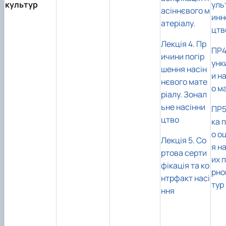
культур
уль
асіннєвого м
инн
атеріалу.
цтв
Лекція 4. Пр
ПР4
ичини погір
унк
шення насін
и н
нєвого мате
о м
ріалу. Зонал
ьне насінни
ПР5
цтво
ка 
о о
Лекція 5. Со
я н
ртова серти
их п
фікація та ко
рно
нтрфакт насі
тур
ння