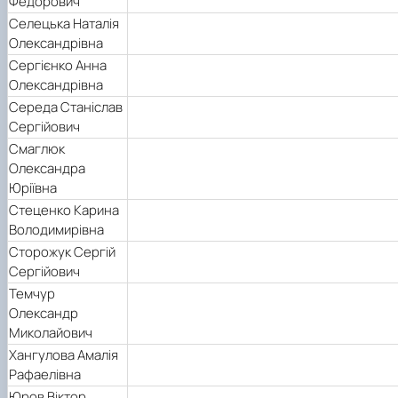
Федорович
Селецька Наталія
Олександрівна
Сергієнко Анна
Олександрівна
Середа Станіслав
Сергійович
Смаглюк
Олександра
Юріївна
Стеценко Карина
Володимирівна
Сторожук Сергій
Сергійович
Темчур
Олександр
Миколайович
Хангулова Амалія
Рафаелівна
Юров Віктор