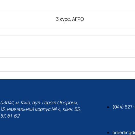
3 курс, АГРО
03041, м. Київ, вул. Героїв Оборони,
(044) 527
13. навчальний корпус № 4, кімн. 55,
57, 61, 62
breedingd