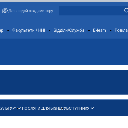
Для людей з вадами зору
ments
ар
Факультети / ННІ
Відділи/Служби
E-learn
Розкл
КУЛЬТУР"
ПОСЛУГИ ДЛЯ БІЗНЕСУ
ВСТУПНИКУ
ання, сучасність і …
бання, сучасність і …
ої сертифікації"