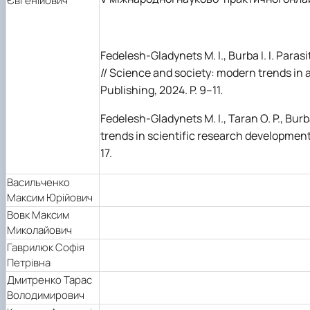
Євгенійович
Fedelesh-Gladynets M. I., Burba I. I. Paras
// Science and society: modern trends in 
Publishing, 2024. P. 9–11.
Fedelesh-Gladynets M. I., Taran O. P., Burb
trends in scientific research development
17.
Васильченко
Максим Юрійович
Вовк Максим
Миколайович
Гаврилюк Софія
Петрівна
Дмитренко Тарас
Володимирович