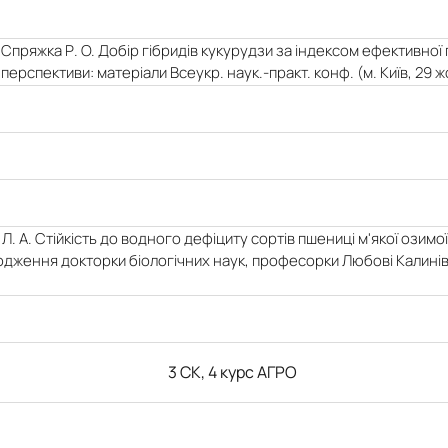
., Спряжка Р. О. Добір гібридів кукурудзи за індексом ефективної
ерспективи: матеріали Всеукр. наук.-практ. конф. (м. Київ, 29 жов
 Л. А. Стійкість до водного дефіциту сортів пшениці м'якої озимо
дження докторки біологічних наук, професорки Любові Калинівни
3 СК, 4 курс АГРО