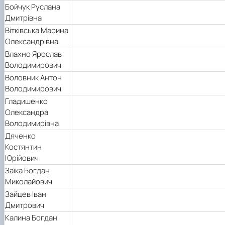
Бойчук Руслана
Дмитрівна
Вітківська Марина
Олександрівна
Влахно Ярослав
Володимирович
Воловник Антон
Володимирович
Гладишенко
Олександра
Володимирівна
Дяченко
Костянтин
Юрійович
Заїка Богдан
Миколайович
Зайцев Іван
Дмитрович
Калина Богдан