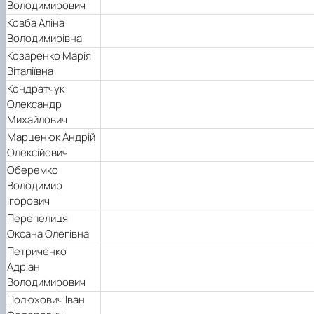
Володимирович
Ковба Аліна
Володимирівна
Козаренко Марія
Віталіївна
Кондратчук
Олександр
Михайлович
Марценюк Андрій
Олексійович
Оберемко
Володимир
Ігорович
Перепелиця
Оксана Олегівна
Петриченко
Адріан
Володимирович
Полюхович Іван