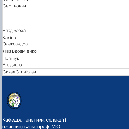
Сергійович
Влад Блоха
Каліна
Олександра
Ліза Вдовиченко
Поліщук
Владислав
Сикал Станіслав
Кафедра генетики, селекції і
насінництва ім. проф. М.О.