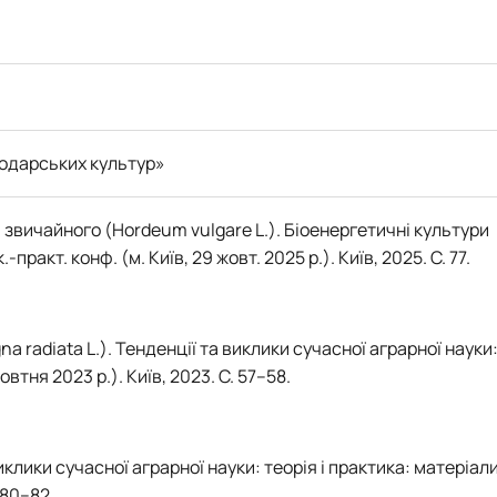
и селекції, насінн…
 серії "Бібліогр…
ження вченого М.О. Зе…
ав на сорти рослин"
в рослин"
подарських культур»
звичайного (Hordeum vulgare L.). Біоенергетичні культури
акт. конф. (м. Київ, 29 жовт. 2025 р.). Київ, 2025. С. 77.
gna radiata L.). Тенденції та виклики сучасної аграрної науки
тня 2023 р.). Київ, 2023. С. 57–58.
виклики сучасної аграрної науки: теорія і практика: матеріал
 80–82.