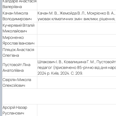
Калдаре Анастасія
Валеріївна
Качан Микола
Качан М. В., Жемойда В. Л., Мокрієнко В. А
Володимирович
умовах кліматичних змін: виклики, рішення, п
Кучерявий Віталій
Миколайович
Мироненко
Ярослав Іванович
Пляцок Анастасія
Олегівна
Шпакович І. В., Ковалишина Г. М., Пустовойт
Пустовойт Ліна
педагог (присвячено 85-річчю від дня наро
Анатоліївна
2024 р. Київ, 2024. С. 209.
Свірілін Микола
Олексійович
Арсірій Назар
Русланович