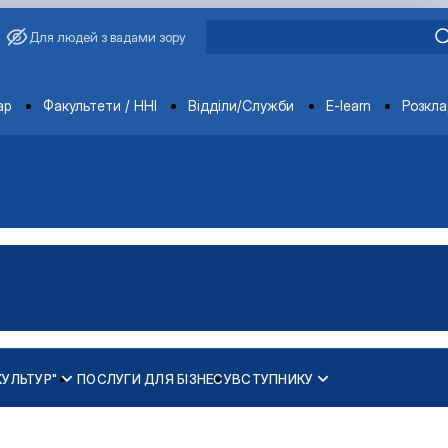
Для людей з вадами зору
ments
ар
Факультети / ННІ
Відділи/Служби
E-learn
Розкл
КУЛЬТУР"
ПОСЛУГИ ДЛЯ БІЗНЕСУ
ВСТУПНИКУ
ання, сучасність і …
бання, сучасність і …
ої сертифікації"