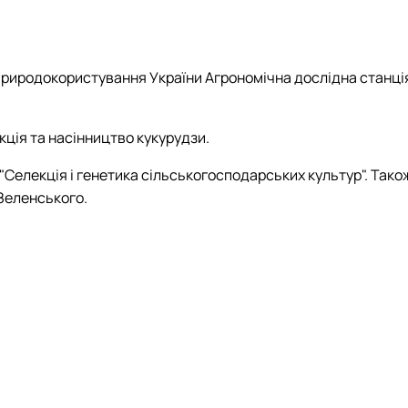
и селекції, насінн…
 серії "Бібліогр…
ження вченого М.О. Зе…
ав на сорти рослин"
в рослин"
і природокористування України Агрономічна дослідна станці
кція та насінництво кукурудзи.
"Селекція і генетика сільськогосподарських культур". Тако
 Зеленського.