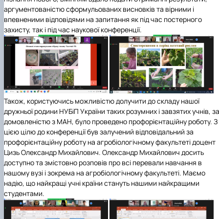
аргументованістю сформульованих висновків та вірними і
впевненими відповідями на запитання як під час постерного
захисту, так і під час наукової конференції.
Також, користуючись можливістю долучити до складу нашої
дружньої родини НУБіП України таких розумних і завзятих учнів, з
домовленістю з МАН, було проведено профорієнтаційну роботу. З
цією цілю до конференції був залучений відповідальний за
профорієнтаційну роботу на агробіологічному факультеті доцент
Цизь Олександр Михайлович. Олександр Михайлович досить
доступно та змістовно розповів про всі перевали навчання в
нашому вузі і зокрема на агробіологічному факультеті. Маємо
надію, що найкращі учні країни стануть нашими найкращими
студентами.