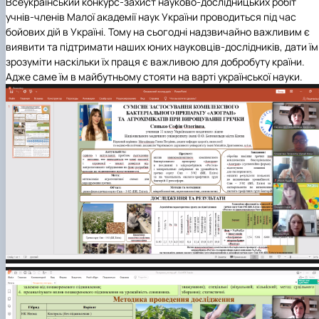
Всеукраїнський конкурс-захист науково-дослідницьких робіт
Підручники, навчальні посібники та методи
Наукові публікації студентів
учнів-членів Малої академії наук України проводиться під час
рекомендації для ОС "Бакалавр"
Меморандуми, договори про співпрацю
бойових дій в Україні. Тому на сьогодні надзвичайно важливим є
виявити та підтримати наших юних науковців-дослідників, дати їм
зрозуміти наскільки їх праця є важливою для добробуту країни.
Адже саме їм в майбутньому стояти на варті української науки.