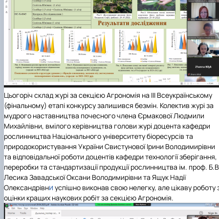
Цьогоріч склад журі за секцією Агрономія на ІІІ Всеукраїнському
(фінальному) етапі конкурсу залишився безмін. Колектив журі за
мудрого наставництва почесного члена Єрмакової Людмили
Михайлівни, вмілого керівництва голови журі доцента кафедри
рослинництва Національного університету біоресурсів та
природокористування України Свистунової Ірини Володимирівни
та відповідальної роботи доцентів кафедри технології зберігання,
переробки та стандартизації продукції рослинництва ім. проф. Б.В
Лесика Завадської Оксани Володимирівни та Ящук Надії
и
Олександрівн
успішно виконав свою нелегку, але цікаву роботу 
оцінки кращих наукових робіт за секцією Агрономія.