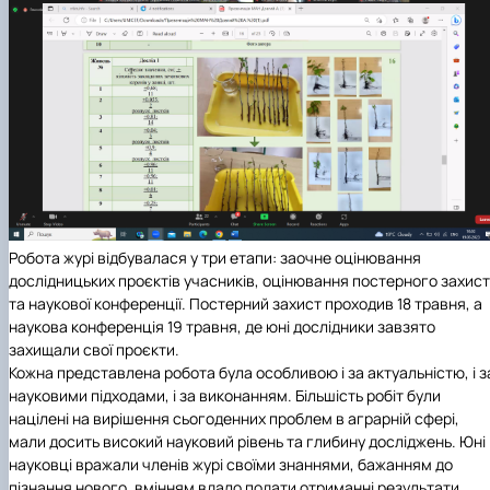
Робота журі відбувалася у три етапи: заочне оцінювання
дослідницьких проєктів учасників, оцінювання постерного захист
та наукової конференції. Постерний захист проходив 18 травня, а
наукова конференція 19 травня, де юні дослідники завзято
захищали свої проєкти.
Кожна представлена робота була особливою і за актуальністю, і з
науковими підходами, і за виконанням. Більшість робіт були
націлені на вирішення сьогоденних проблем в аграрній сфері,
мали досить високий науковий рівень та глибину досліджень. Юні
науковці вражали членів журі своїми знаннями, бажанням до
пізнання нового, вмінням вдало подати отриманні результати,