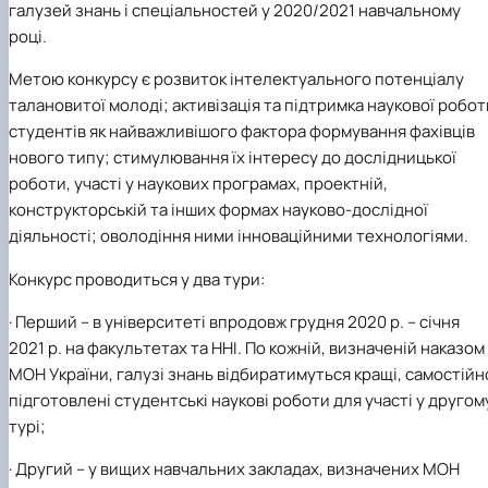
галузей знань і спеціальностей у
2020
/2021 навчальному
Кафедра рослинництва
Кафедра садівництва ім. проф. В.Л. Симиренка
році.
Кафедра технології зберігання, переробки та
Метою конкурсу є розвиток інтелектуального потенціалу
стандартизації продукції рослинницт…
Вчена рада агробіологічного факультету
талановитої молоді; активізація та підтримка наукової робот
Колегіальні органи
студентів як найважливішого фактора формування фахівців
Рада роботодавців агробіологічного
нового типу; стимулювання їх інтересу до дослідницької
факультету
роботи, участі у наукових програмах, проектній,
Рада аспірантів агробіологічного
конструкторській та інших формах науково-дослідної
факультету
діяльності; оволодіння ними інноваційними технологіями.
Сенат студентської організації
агробіологічного факультету
Конкурс проводиться у два тури:
Рада молодих вчених НДІ рослинництва та
ґрунтознавства агробіологічного факульт…
· Перший – в університеті впродовж грудня
2020
р. – січня
2021
р. на факультетах та ННІ. По кожній, визначеній наказом
МОН України, галузі знань відбиратимуться кращі, самостійн
підготовлені студентські наукові роботи для участі у другом
турі;
· Другий – у вищих навчальних закладах, визначених МОН