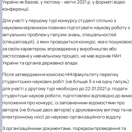
України як базові, у лютому – квітні
2021
р. у форматі відео
конференції.
Для участі у першому турі конкурсу студент спільно з
науковим керівником повинен підготувати наукову роботу з
актуальних проблем у галузях знань, спеціальностей
(спеціалізацій), з яких проводиться конкурс, яка є пошуково
за своїм характером, впроваджена у виробництво або
застосована у навчальному процесі, не має відзнак НАН
України та органів державної влади.
Після затвердження комісією ННІ/факультету переліку
студентських наукових робіт (не більше 3-х на одну галузь)
для участі у другому турі необхідно до 22.01.
2021
р. подати
студентські наукові роботи, підготовлені відповідно до вимо
положення про конкурс, із заповненими відомостями про
авторів (не більше двох авторів) у друкованому вигляді та на
електронному носії до науково-організаційного відділу.
З організаційними документами, порядком проведення та