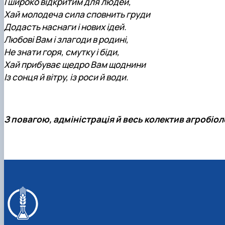
І широко відкритим для людей,
Хай молодеча сила сповнить груди
Додасть наснаги і нових ідей.
Любові Вам і злагоди в родині,
Не знати горя, смутку і біди,
Хай прибуває щедро Вам щоднини
Із сонця й вітру, із роси й води.
З повагою, адміністрація й весь колектив агробіо