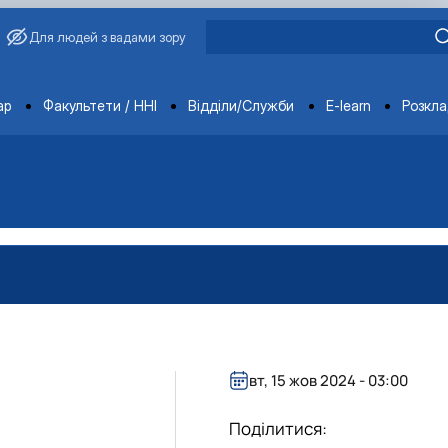
Для людей з вадами зору
ments
ар
Факультети / ННІ
Відділи/Служби
E-learn
Розкл
агробіологічного факультету
обіологічного факультету
організації агробіологічного факультету
х НДІ рослинництва та ґрунтознавства агробіологічного факу
вт, 15 жов 2024 - 03:00
Поділитися: