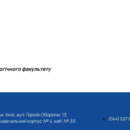
логічного факультету
м. Київ, вул. Героїв Оборони, 13,
(044) 527 
навчальний корпус № 4, каб. № 39.