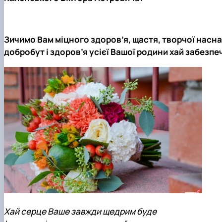
Кафедра землеробства та гербології
Кафедра овочівництва і закритого грунту
Кафедра рослинництва
Кафедра садівництва ім. проф. В.Л. Симиренка
Зичимо Вам міцного здоров’я, щастя, творчої наснаги
Кафедра технології зберігання, переробки та стандар
добробут і здоров’я усієї Вашої родини хай забезпе
Вчена рада агробіологічного факультету
Колегіальні органи
Хай серце Ваше завжди щедрим буде