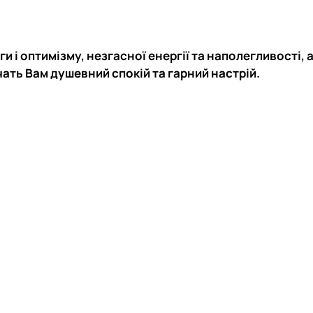
 і оптимізму, незгасної енергії та наполегливості, 
тизації продукції рослинницт…
чать Вам душевний спокій та гарний настрій.