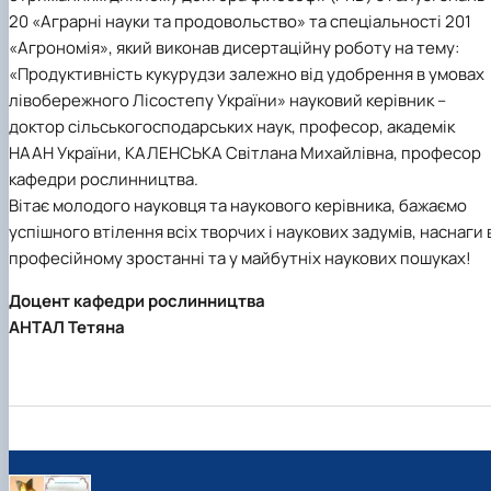
Підручники, навчальні посібники та методи
Наукові публікації студентів
20 «Аграрні науки та продовольство» та спеціальності 201
рекомендації для ОС "Бакалавр"
Меморандуми, договори про співпрацю
«Агрономія», який виконав дисертаційну роботу на тему:
«Продуктивність кукурудзи залежно від удобрення в умовах
лівобережного Лісостепу України» науковий керівник –
доктор сільськогосподарських наук, професор, академік
НААН України, КАЛЕНСЬКА Світлана Михайлівна, професор
кафедри рослинництва.
Вітає молодого науковця та наукового керівника, бажаємо
успішного втілення всіх творчих і наукових задумів, наснаги 
професійному зростанні та у майбутніх наукових пошуках!
Доцент кафедри рослинництва
АНТАЛ Тетяна