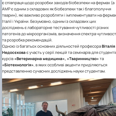
є співпраця щодо розробки заходів біобезпеки на фермах (а
АМР є одним з складових як біобезпеки так і благополуччя
тварин), які важливо розробляти і імплементувати на ферма
Італії і України. Безумовно, одним із складових цих
досліджень є лабораторне тестування чутливості різних
патогенів до мікроорганізмів, визначення спектра чутливост
та розробка рекомендацій.
Одною із багатьох основних діяльностей професора
Віталія
Недосєкова
є участь у серії лекцій та семінарів для студенті
курсів
«Ветеринарна медицина», «Тваринництво»
та
«Біотехнологія»
, в яких особливі акценти приділяються
представленню сучасних досліджень науки студентам.