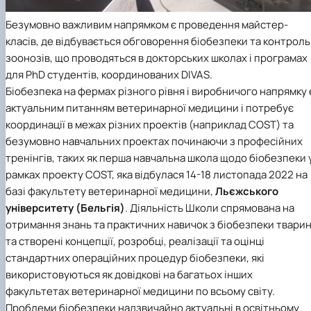
Безумовно важливим напрямком є проведення майстер-
класів, де відбувається обговорення біобезпеки та контроль
зоонозів, що проводяться в докторських школах і програмах
для PhD студентів, координованих DIVAS.
Біобезпека на фермах різного рівня і виробничого напрямку 
актуальним питанням ветеринарної медицини і потребує
координації в межах різних проектів (наприклад COST) та
безумовно навчальних проектах починаючи з професійних
тренінгів, таких як перша навчальна школа щодо біобезпеки 
рамках проекту COST, яка відбулася 14-18 листопада 2022 на
базі факультету ветеринарної медицини,
Льєжського
університету (Бельгія)
. Діяльність Школи спрямована на
отримання знань та практичних навичок з біобезпеки твари
та створені концепції, розробці, реалізації та оцінці
стандартних операційних процедур біобезпеки, які
використовуються як довідкові на багатьох інших
факультетах ветеринарної медицини по всьому світу.
Проблеми біобезпеки надзвичайно актуальні в освітньому