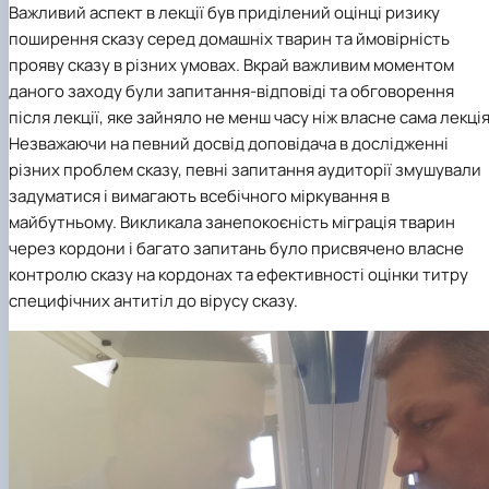
Важливий аспект в лекції був приділений оцінці ризику
поширення сказу серед домашніх тварин та ймовірність
прояву сказу в різних умовах. Вкрай важливим моментом
даного заходу були запитання-відповіді та обговорення
після лекції, яке зайняло не менш часу ніж власне сама лекція
Незважаючи на певний досвід доповідача в дослідженні
різних проблем сказу, певні запитання аудиторії змушували
задуматися і вимагають всебічного міркування в
майбутньому. Викликала занепокоєність міграція тварин
через кордони і багато запитань було присвячено власне
контролю сказу на кордонах та ефективності оцінки титру
специфічних антитіл до вірусу сказу.