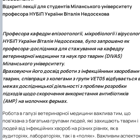
Звіти гуртка та публікації
Фотогалерея
Фотогалерея
Відкриті лекції для студентів Міланського університету
Звіти гуртка та публікації
Звіти гуртка та публікації
професора НУБіП України Віталія Недосєкова
Професора кафедри епізоотології, мікробіології і вірусолог
НУБіП України Віталія Недосєкова, було запрошено як
професора-дослідника для стажування на кафедру
ветеринарної медицини та наук про тварин (DIVAS)
Міланського університету.
Враховуючи його досвід роботи з інфекційними хворобами
тварин, співпраця з колегами з групи VET05 відбувається 
межах дослідницької діяльності з проблем розробки
підходів щодо скорочення використання антибіотиків
(АМР) на молочних фермах.
Робота в галузі ветеринарної медицини важлива тим, що
пов'язана з багатьма групами людей, які захищають тварин і
людей від інфекційних хвороб на різних рівнях, як в
аудиторіях, лабораторіях, так і в «полях». Важливим аспекто