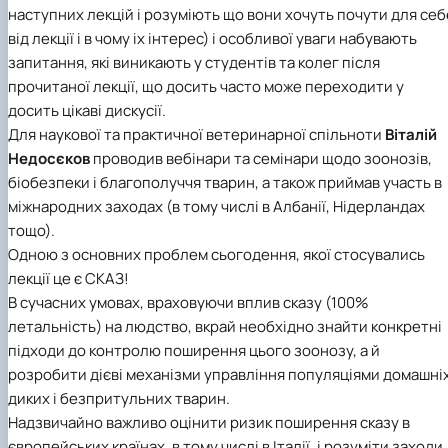
наступних лекцій і розуміють що вони хочуть почути для себ
від лекції і в чому іх інтерес) і особливої уваги набувають
запитання, які виникають у студентів та колег після
прочитаної лекції, що досить часто може переходити у
досить цікаві дискусії.
Для наукової та практичної ветеринарної спільноти
Віталій
Недосєков
проводив вебінари та семінари щодо зоонозів,
біобезпеки і благополуччя тварин, а також приймав участь в
міжнародних заходах (в тому числі в Албанії, Нідерландах
тощо).
Одною з основних проблем сьогодення, якої стосувались
лекції це є СКАЗ!
В сучасних умовах, враховуючи вплив сказу (100%
летальність) на людство, вкрай необхідно знайти конкретні
підходи до контролю поширення цього зоонозу, а й
розробити дієві механізми управління популяціями домашніх
диких і безпритульних тварин.
Надзвичайно важливо оцінити ризик поширення сказу в
європейських країнах, в тому числі в Італії, і розуміти заходи