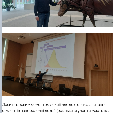
Досить цікавим моментом лекції для лектора є запитання
студентів напередодні лекції (оскільки студенти мають план