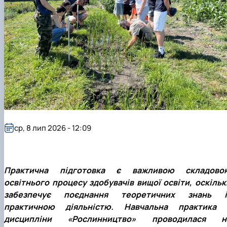
Підручники, навчальні посібники та методи
Наукові публікації студентів
рекомендації для ОС "Бакалавр"
Меморандуми, договори про співпрацю
ср, 8 лип 2026 - 12:09
Практична підготовка є важливою складово
освітнього процесу здобувачів вищої освіти, оскільк
забезпечує поєднання теоретичних знань і
практичною діяльністю. Навчальна практика 
дисципліни «Рослинництво» проводилася н