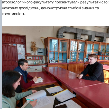
агробіологічного факультету презентували результати свої
Кафедра рослинництва
наукових досліджень, демонструючи глибокі знання та
Кафедра садівництва ім. проф. В.Л. Симиренка
Кафедра технології зберігання, переробки та
креативність.
стандартизації продукції рослинницт…
Вчена рада агробіологічного факультету
Колегіальні органи
Рада роботодавців агробіологічного
факультету
Рада аспірантів агробіологічного
факультету
Сенат студентської організації
агробіологічного факультету
Рада молодих вчених НДІ рослинництва та
ґрунтознавства агробіологічного факульт…