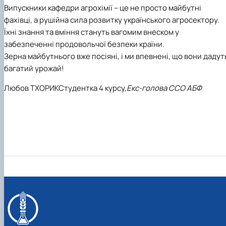
Випускники кафедри агрохімії – це не просто майбутні
фахівці, а рушійна сила розвитку українського агросектору.
Їхні знання та вміння стануть вагомим внеском у
забезпеченні продовольчої безпеки країни.
Зерна майбутнього вже посіяні, і ми впевнені, що вони дадут
багатий урожай!
Любов ТХОРИК
Студентка 4 курсу,
Екс-голова ССО АБФ