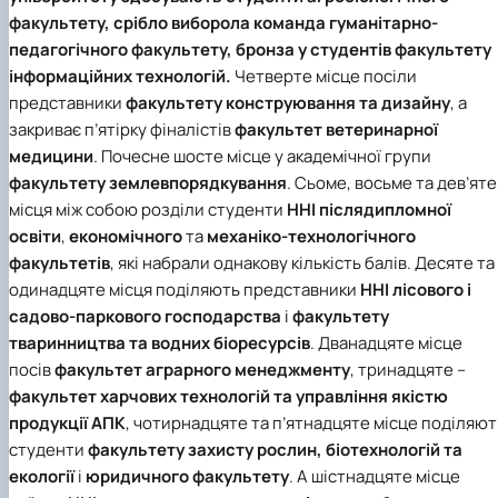
факультету
,
срібло
виборола команда
гуманітарно-
педагогічного факультету
,
бронза
у студентів
факультету
інформаційних технологій
.
Четверте місце
посіли
представники
факультету конструювання та дизайну
, а
закриває
п’ятірку
фіналістів
факультет ветеринарної
медицини
. Почесне
шосте місце
у академічної групи
факультету землевпорядкування
.
Сьоме
,
восьме
та
дев’яте
місця
між собою розділи студенти
ННІ післядипломної
освіти
,
економічного
та
механіко-технологічного
факультетів
, які набрали однакову кількість балів.
Десяте
та
одинадцяте місця
поділяють представники
ННІ лісового і
садово-паркового господарства
і
факультету
тваринництва та водних біоресурсів
.
Дванадцяте місце
посів
факультет аграрного менеджменту
,
тринадцяте
–
факультет харчових технологій та управління якістю
продукції АПК
,
чотирнадцяте
та
п’ятнадцяте місце
поділяют
студенти
факультету захисту рослин, біотехнологій та
екології
і
юридичного факультету
. А
шістнадцяте місце