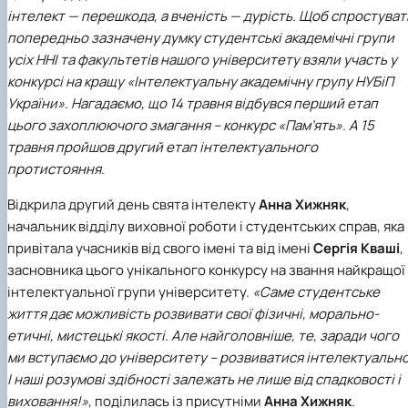
Кафедра англійської філології
інтелект — перешкода, а вченість — дурість. Щоб спростуват
Кафедра фізичної культури і спорту
попередньо зазначену думку студентські академічні групи
Кафедра філософії та міжнародної
усіх ННІ та факультетів нашого університету взяли участь у
комунікації
конкурсі на кращу «Інтелектуальну академічну групу НУБіП
Кафедра психології
України». Нагадаємо, що 14 травня відбувся перший етап
Кафедра культурології
цього захоплюючого змагання – конкурс «Пам’ять». А 15
травня пройшов другий етап інтелектуального
протистояння.
Відкрила другий день свята інтелекту
Анна Хижняк
,
начальник відділу виховної роботи і студентських справ, яка
привітала учасників від свого імені та від імені
Сергія Кваші
,
засновника цього унікального конкурсу на звання найкращої
інтелектуальної групи університету.
«Саме студентське
життя дає можливість розвивати свої фізичні, морально-
етичні, мистецькі якості. Але найголовніше, те, заради чого
ми вступаємо до університету – розвиватися інтелектуально
І наші розумові здібності залежать не лише від спадковості і
виховання!»
, поділилась із присутніми
Анна Хижняк
.