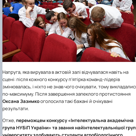
Напруга, яка вирувала в актовій залі відчувалася навіть на
сцені: після кожного конкурсу п’ятірка команд-лідерів
змінювалась, і ніхто не знав чого очікувати, тому викладалис
по-максимуму. Після завершення запеклого протистояння
Оксана Зазимко
оголосила такі бажані й очікувані
результати.
Отже,
переможцем конкурсу «Інтелектуальна академічна
група НУБіП України» та звання найінтелектуальнішої гру
університету здобувають студенти агробіологічного