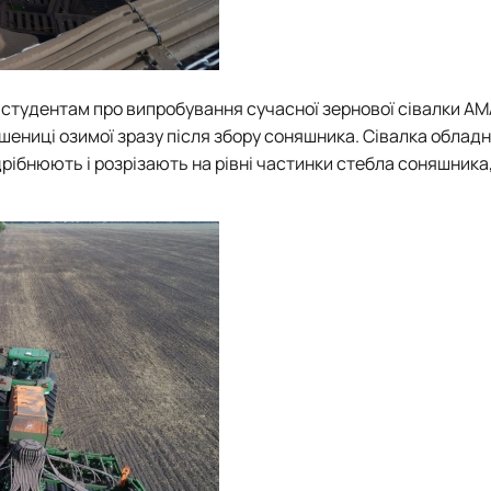
 студентам про випробування сучасної зернової сівалки 
пшениці озимої зразу після збору соняшника. Сівалка облад
рібнюють і розрізають на рівні частинки стебла соняшника