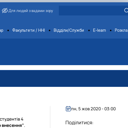
Для людей з вадами зору
ments
ар
Факультети / ННІ
Відділи/Служби
E-learn
Розкл
агробіологічного факультету
обіологічного факультету
організації агробіологічного факультету
х НДІ рослинництва та ґрунтознавства агробіологічного факу
пн, 5 жов 2020 - 03:00
студентів 4
Поділитися:
о внесення"
.