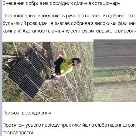
Внесення добрив на дослідних ділянках стаціонару
Порівнювали рівномірність ручного внесення добрив і розк
будь-який розкидач, вимагає добрива з високими фізичн
компанії Azoramus та аміачну селітру литовського виробн
Польові дослідження
Протягом усього періоду практики йшла сівба пшениці ози
господарстві.