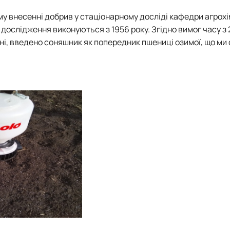
у внесенні добрив у стаціонарному досліді кафедри агрохім
і дослідження виконуються з 1956 року. Згідно вимог часу з 
льні, введено соняшник як попередник пшениці озимої, що ми