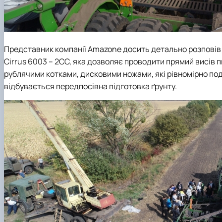
Представник компанії Amazone досить детально розповів
Сirrus 6003 – 2CC, яка дозволяє проводити прямий висів 
рублячими котками, дисковими ножами, які рівномірно под
відбувається передпосівна підготовка ґрунту.