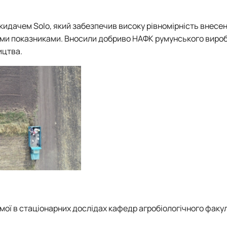
идачем Solo, який забезпечив високу рівномірність внесення
ими показниками. Вносили добриво НАФК румунського виро
ицтва.
мої в стаціонарних дослідах кафедр агробіологічного факу