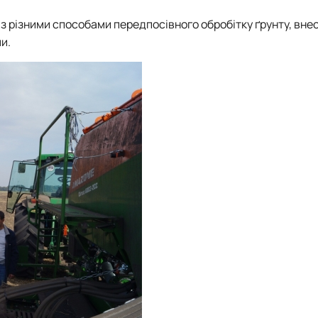
 різними способами передпосівного обробітку ґрунту, вне
и.