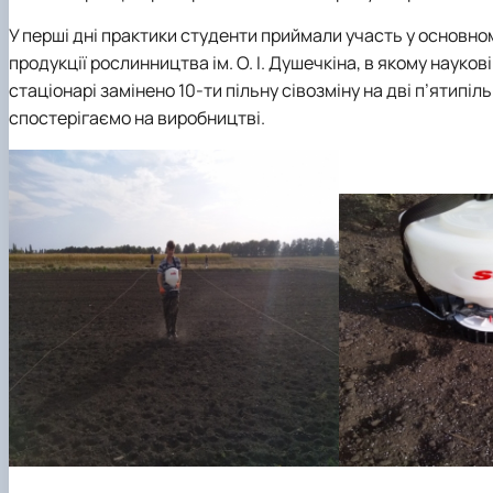
У перші дні практики студенти приймали участь у основном
продукції рослинництва ім. О. І. Душечкіна, в якому науков
стаціонарі замінено 10-ти пільну сівозміну на дві п’ятипі
спостерігаємо на виробництві.