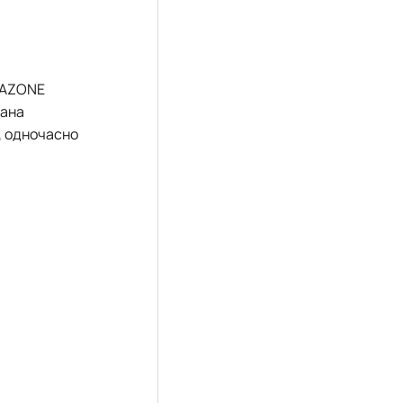
AMAZONE
нана
, одночасно