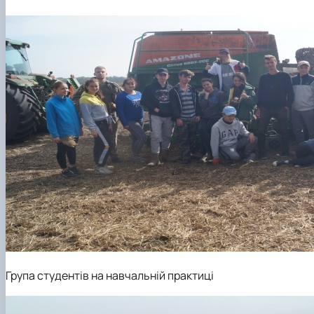
Кафедра землеробства та гербології
Кафедра овочівництва і закритого грунту
Кафедра рослинництва
Кафедра садівництва ім. проф. В.Л. Симиренка
Кафедра технології зберігання, переробки та стандар
Вчена рада агробіологічного факультету
Колегіальні органи
Група студентів на навчальній практиці