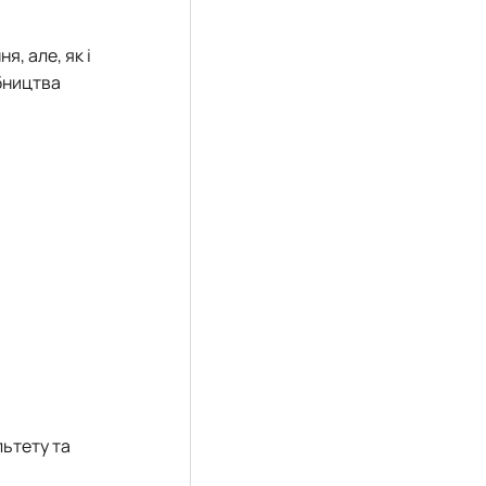
, але, як і
бництва
льтету та