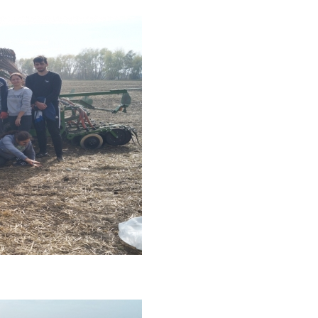
тизації продукції рослинницт…