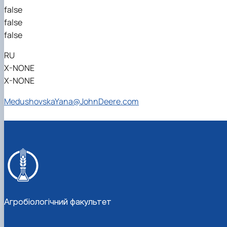
false
false
false
RU
X-NONE
X-NONE
MedushovskaYana@JohnDeere.com
Агробіологічний факультет