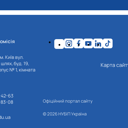
омісія
м. Київ вул.
шлях, буд. 19,
Карта сайт
пус № 1, кімната
-42-63
Офіційний портал сайту
-83-08
© 2026 НУБІП Україна
du.ua