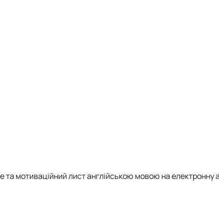
тизації продукції рослинницт…
е та м
отиваційний лист англійською мовою на електронну 