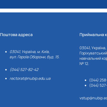
Поштова адреса
Приймальна к
03041, Україна, 
03041, Україна, м. Київ,
Горіхуватський 
вул. Героїв Оборони, буд. 15.
навчальний кор
№ 12.
(044) 527-82-42
rectorat@nubip.edu.ua
(044) 258
(044) 527
vstup@nubip.e