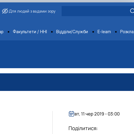
Для людей з вадами зору
ments
ар
Факультети / ННІ
Відділи/Служби
E-learn
Розкл
агробіологічного факультету
обіологічного факультету
організації агробіологічного факультету
х НДІ рослинництва та ґрунтознавства агробіологічного факу
вт, 11 чер 2019 - 03:00
Поділитися: