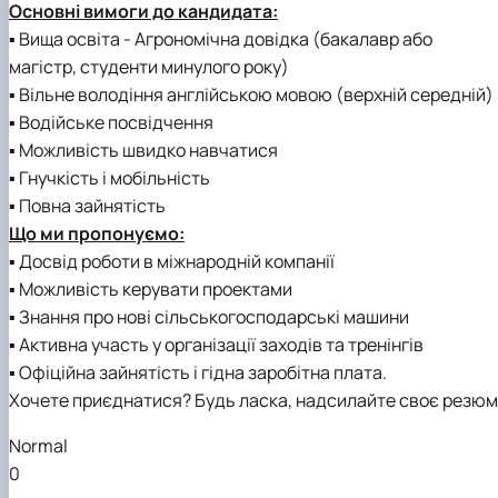
Кафедра землеробства та гербології
Основні вимоги до кандидата:
Кафедра овочівництва і закритого грунту
▪ Вища освіта - Агрономічна довідка (бакалавр або
Кафедра рослинництва
магістр, студенти минулого року)
Кафедра садівництва ім. проф. В.Л. Симиренка
▪ Вільне володіння англійською мовою (верхній середній)
Кафедра технології зберігання, переробки та стандар
▪ Водійське посвідчення
Вчена рада агробіологічного факультету
▪ Можливість швидко навчатися
Колегіальні органи
▪ Гнучкість і мобільність
▪ Повна зайнятість
Що ми пропонуємо:
▪ Досвід роботи в міжнародній компанії
▪ Можливість керувати проектами
▪ Знання про нові сільськогосподарські машини
▪ Активна участь у організації заходів та тренінгів
▪ Офіційна зайнятість і гідна заробітна плата.
Хочете приєднатися?
Будь ласка, надсилайте своє резюм
Normal
0