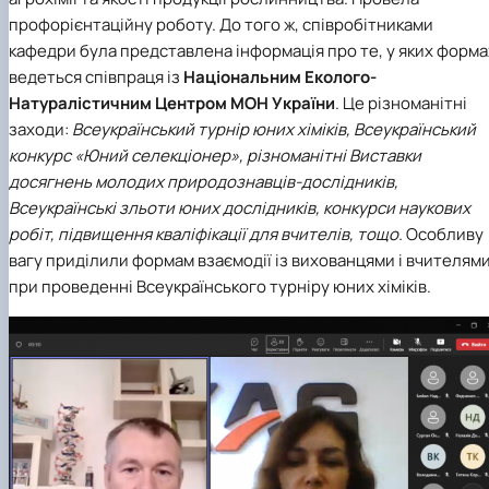
профорієнтаційну роботу. До того ж, співробітниками
кафедри була представлена інформація про те, у яких форма
ведеться співпраця із
Національним Еколого-
Натуралістичним Центром МОН України
. Це різноманітні
заходи:
Всеукраїнський турнір юних хіміків, Всеукраїнський
конкурс «Юний селекціонер», різноманітні Виставки
досягнень молодих природознавців-дослідників,
Всеукраїнські зльоти юних дослідників, конкурси наукових
робіт, підвищення кваліфікації для вчителів, тощо.
Особливу
вагу приділили формам взаємодії із вихованцями і вчителям
при проведенні Всеукраїнського турніру юних хіміків.