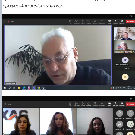
Кафедра рослинництва
професійно зорієнтуватись.
Кафедра садівництва ім. проф. В.Л. Симиренка
Кафедра технології зберігання, переробки та
стандартизації продукції рослинницт…
Вчена рада агробіологічного факультету
Колегіальні органи
Рада роботодавців агробіологічного
факультету
Рада аспірантів агробіологічного
факультету
Сенат студентської організації
агробіологічного факультету
Рада молодих вчених НДІ рослинництва та
ґрунтознавства агробіологічного факульт…