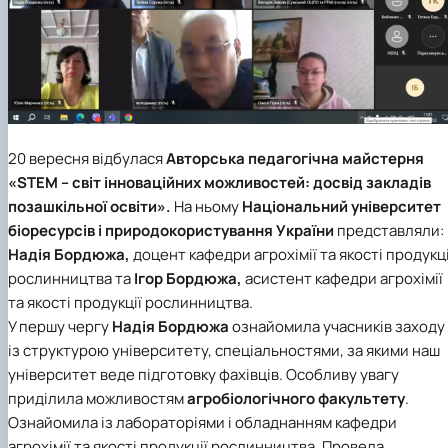
20 вересня відбулася
Авторська педагогічна майстерня
«STEM – світ інноваційних можливостей: досвід закладів
позашкільної освіти».
На ньому
Національний університет
біоресурсів і природокористування України
представляли:
Надія Бордюжа,
доцент кафедри агрохімії та якості продукці
рослинництва та
Ігор Бордюжа,
асистент кафедри агрохімії
та якості продукції рослинництва.
У першу чергу
Надія Бордюжа
ознайомила учасників заходу
із структурою університету, спеціальностями, за якими наш
університет веде підготовку фахівців. Особливу увагу
приділила можливостям
агробіологічного факультету
.
Ознайомила із лабораторіями і обладнанням кафедри
агрохімії та якості продукції рослинництва. Провела