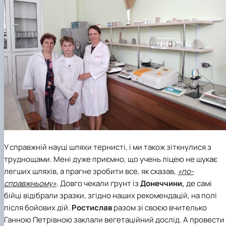
У справжній науці шляхи тернисті, і ми також зіткнулися з
труднощами. Мені дуже приємно, що учень ліцею не шукає
легших шляхів, а прагне зробити все, як сказав,
«по-
справжньому»
. Довго чекали ґрунт із
Донеччини,
де самі
бійці відібрали зразки, згідно наших рекомендацій, на полі
після бойових дій.
Ростислав
разом зі своєю вчителько
Ганною Петрівною заклали вегетаційний дослід. А провести