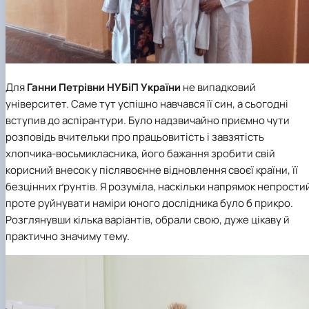
Для
Ганни Петрівни
НУБіП України
не випадковий
університет. Саме тут успішно навчався її син, а сьогодні
вступив до аспірантури. Було надзвичайно приємно чути
розповідь вчительки про працьовитість і завзятість
хлопчика-восьмикласника, його бажання зробити свій
корисний внесок у післявоєнне відновлення своєї країни, її
безцінних ґрунтів. Я розуміла, наскільки напрямок непрости
проте руйнувати наміри юного дослідника було б прикро.
Розглянувши кілька варіантів, обрали свою, дуже цікаву й
практично значиму тему.