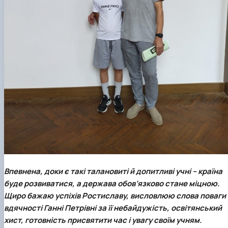
Впевнена, доки є такі талановиті й допитливі учні – країна
буде розвиватися, а держава обов’язково стане міцною.
Щиро бажаю успіхів Ростиславу, висловлюю слова поваги 
вдячності Ганні Петрівні за її небайдужість, освітянський
хист, готовність присвятити час і увагу своїм учням.