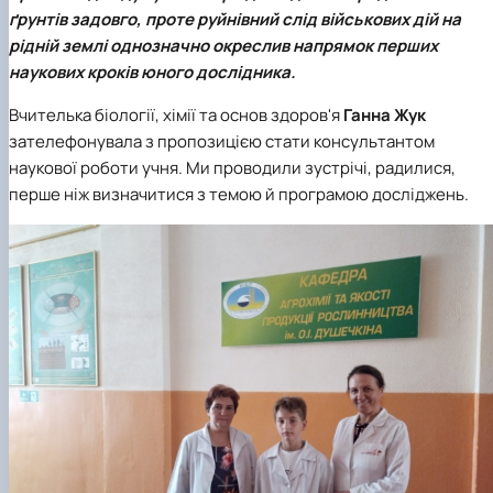
Кафедра рослинництва
ґрунтів задовго, проте руйнівний слід військових дій на
Кафедра садівництва ім. проф. В.Л. Симиренка
рідній землі однозначно окреслив напрямок перших
Кафедра технології зберігання, переробки та
наукових кроків юного дослідника.
стандартизації продукції рослинницт…
Вчена рада агробіологічного факультету
Вчителька біології, хімії та основ здоров'я
Ганна Жук
Колегіальні органи
зателефонувала з пропозицією стати консультантом
Рада роботодавців агробіологічного
наукової роботи учня. Ми проводили зустрічі, радилися,
факультету
перше ніж визначитися з темою й програмою досліджень.
Рада аспірантів агробіологічного
факультету
Сенат студентської організації
агробіологічного факультету
Рада молодих вчених НДІ рослинництва та
ґрунтознавства агробіологічного факульт…