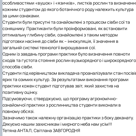
особливостями «вушок» і «язичків», листків рослин та визначенн
кожним студентом до якого ботанічного роду належить культура
за цими ознаками.
Студенти були присутні та ознайомлені з процесом сівби сої та
соняшнику. Практиканти були проінформовані, як встановити
оптимальну глибину сівби, ознайомлені з таким методом
підготовки насіння до сівби як – іннокуляція, її значення в
загальній системі технології вирощування сої.
Одним із завдань програми практики було визначення повноти
сходів та густота стояння рослин вузькорядного і широкорядного
способів сівби.
Студенти під керівництвом викладача проаналізували стан посіві
ярих та озимих культур. За результатами виконання програми
практики кожен студент підготував звіт, який захистив на
позитивну оцінку.
Підсумовуючи, стверджуємо, що програму агрономічно-
ознайомчої практики з рослинництва студенти виконали в
повному обсязі.
Зазначимо також належну організацію практики з боку деканату.
Дякуємо нашим захисникам і мирного неба нам усім!!!
Тетяна АНТАЛ, Світлана ЗАВГОРОДНЯ