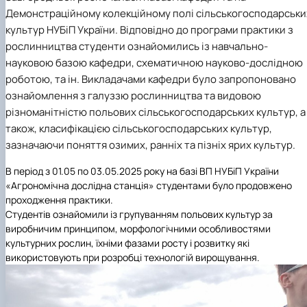
Підручники, навчальні посібники та методи
Наукові публікації студентів
Демонстраційному колекційному полі сільськогосподарськи
рекомендації для ОС "Бакалавр"
Меморандуми, договори про співпрацю
культур НУБіП України. Відповідно до програми практики з
рослинництва студенти ознайомились із навчально-
науковою базою кафедри, схематичною науково-дослідною
роботою, та ін. Викладачами кафедри було запропоновано
ознайомлення з галуззю рослинництва та видовою
різноманітністю польових сільськогосподарських культур, а
також, класифікацією сільськогосподарських культур,
зазначаючи поняття озимих, ранніх та пізніх ярих культур.
В період з 01.05 по 03.05.2025 року на базі ВП НУБіП України
«Агрономічна дослідна станція» студентами було продовжено
проходження практики.
Студентів ознайомили із групуванням польових культур за
виробничим принципом, морфологічними особливостями
культурних рослин, їхніми фазами росту і розвитку які
використовують при розробці технологій вирощування.