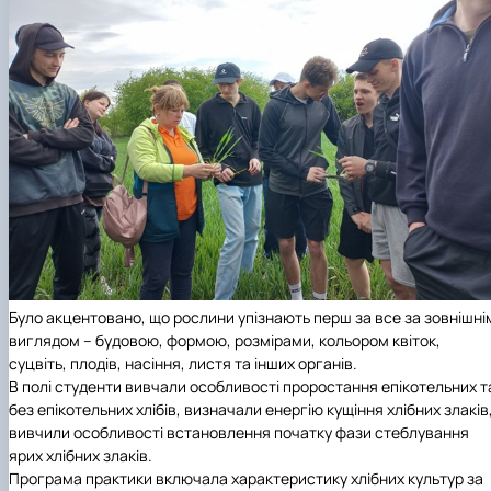
Було акцентовано, що рослини упізнають перш за все за зовнішні
виглядом – будовою, формою, розмірами, кольором квіток,
суцвіть, плодів, насіння, листя та інших органів.
В полі студенти вивчали особливості проростання епікотельних т
без епікотельних хлібів, визначали енергію кущіння хлібних злаків
вивчили особливості встановлення початку фази стеблування
ярих хлібних злаків.
Програма практики включала характеристику хлібних культур за