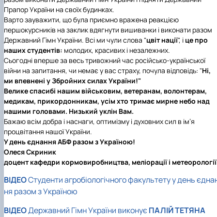
Прапор України на своїх будинках.
Варто зауважити, що була приємно вражена реакцією
першокурсників на заклик вдягнути вишиванки і виконати разом
Державний Гімн України. Всі ми чули слова "
цвіт нації
", і
це про
наших студентів:
молодих, красивих і незалежних.
Сьогодні вперше за весь тривожний час російсько-української
війни на запитання, чи немає у вас страху, почула відповідь: "
Ні,
ми впевнені у Збройних силах Україн
и!"
Велике спасибі нашим військовим, ветеранам, волонтерам,
медикам, прикордонникам, усім хто тримає мирне небо над
нашими головами. Низький уклін Вам.
Бажаю всім добра і наснаги, оптимізму і духовних сил в ім’я
процвітання нашої України.
У день єднання АБФ разом з Україною!
Олеся Скриник
доцент кафедри кормовиробництва, меліорації і метеорології
ВІДЕО
Студенти агробіологічного факультету у день єдна
ня разом з Україною
ВІДЕО
Державний Гімн України виконує
ПАЛІЙ ТЕТЯНА