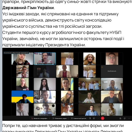
прапори, прикріплюють до одягу синьо-жовті стрічки та виконуют
Кафедра рослинництва
Державний Гімн України
.
Кафедра садівництва ім. проф. В.Л. Симиренка
Усі іміджеві заходи, які спрямовані на єднання та підтримку
Кафедра технології зберігання, переробки та
українського війська, демонструють світу консолідацію
стандартизації продукції рослинницт…
українського суспільства на тлі російської загрози.
Вчена рада агробіологічного факультету
Студенти першого курсу агробіологічного факультету НУБіП
Колегіальні органи
України, звичайно, не могли залишилися осторонь такої події і
Рада роботодавців агробіологічного
підтримали ініціативу Президента України.
факультету
Рада аспірантів агробіологічного
факультету
Сенат студентської організації
агробіологічного факультету
Рада молодих вчених НДІ рослинництва та
ґрунтознавства агробіологічного факульт…
Попри те, що навчання триває у дистанційні формі, ми змогли
разом виконати Державний Гімн України і підняти Державний