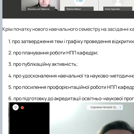
Крім початку нового навчального семестру на засіданні 
про затвердження тем і графіку проведення відкрити
про планування роботи НПП кафедри;
про публікаційну активність;
про удосконалення навчальної та науково-методично
про посилення профорієнтаційної роботи НПП кафед
про підготовку до акредитації освітньо-наукової про