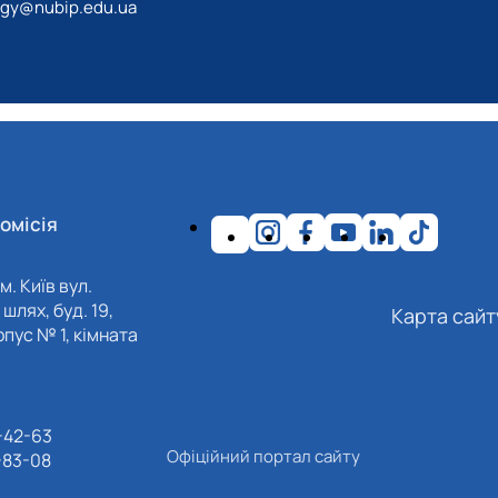
ogy@nubip.edu.ua
омісія
м. Київ вул.
шлях, буд. 19,
Карта сайт
пус № 1, кімната
-42-63
Офіційний портал сайту
-83-08