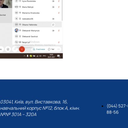
03041, Київ, вул. Виставкова, 16,
(044) 527-
навчальний корпус №12, блок А, кімн.
88-56
№№ 301A – 320A