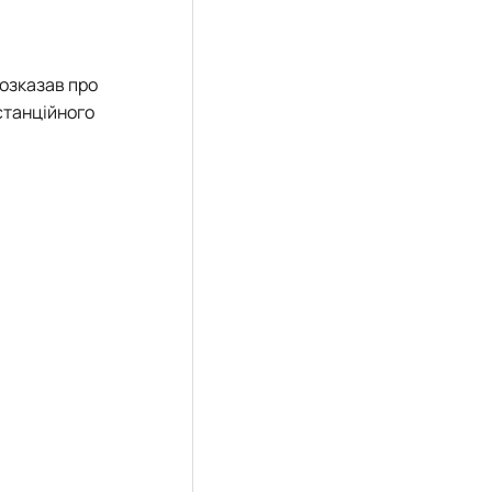
озказав про
истанційного