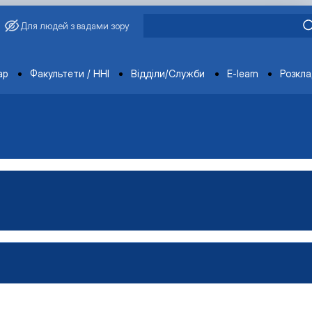
Для людей з вадами зору
ments
ар
Факультети / ННІ
Відділи/Служби
E-learn
Розкл