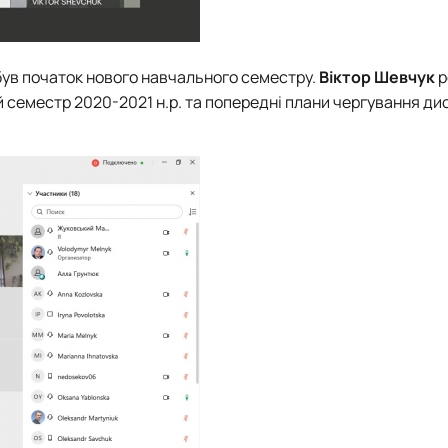
ув початок нового навчального семестру.
Віктор Шевчук
р
ий семестр 2020-2021 н.р. та попередні плани чергування д