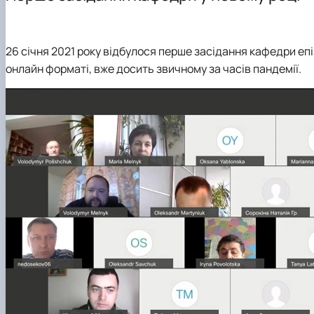
Аспірантура
Співпраця
Ветеринарна епідеміологія
Навчально-методична робота
Навчальні лабораторії
Ветеринарна мікробіологія
Студенту
Наукові школи
Мікробіологія продуктів тваринництва
26 січня 2021 року відбулося перше засідання кафедри епізо
Вступнику
Наукова робота студентів
Організація ветеринарної справи
онлайн форматі, вже досить звичному за часів пандемії.
Паразитологія та тропічна ветеринарія
Санітарна і харчова мікробіологія
Сільськогосподарська мікробіологія