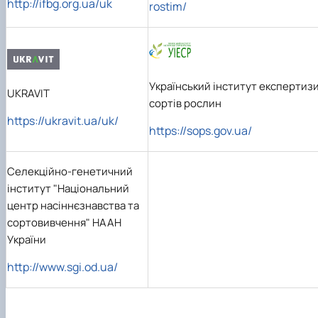
http://ifbg.org.ua/uk
rostim/
Український інститут експертиз
UKRAVIT
сортів рослин
https://ukravit.ua/uk/
https://sops.gov.ua/
Селекційно-генетичний
інститут "Національний
центр насіннєзнавства та
сортовивчення" НААН
України
http://www.sgi.od.ua/