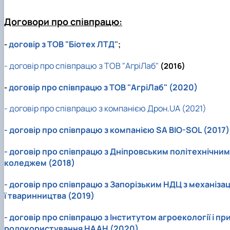
Кафедра рослинництва
Кафедра садівництва ім. проф. В.Л. Симиренка
Договори про співпрацю:
Кафедра технології зберігання, переробки та
стандартизації продукції рослинницт…
договір з ТОВ "Біотех ЛТД"
-
;
Вчена рада агробіологічного факультету
Колегіальні органи
- договір про співпрацю з ТОВ "АгріЛаб"
(2016)
Рада роботодавців агробіологічного
факультету
договір про співпрацю з ТОВ "АгріЛаб" (2020)
-
Рада аспірантів агробіологічного
факультету
- договір про співпрацю з компанією Дрон.UA (2021)
Сенат студентської організації
агробіологічного факультету
- договір про співпрацю з компанією SA BIO-SOL (2017)
Рада молодих вчених НДІ рослинництва та
ґрунтознавства агробіологічного факульт…
- договір про співпрацю з Дніпровським політехнічним
коледжем (2018)
- договір про співпрацю з Запорізьким НДЦ з механізац
ї тваринництва (2019)
- договір про співпрацю з Інститутом агроекології і пр
родокористування НААН (2020)