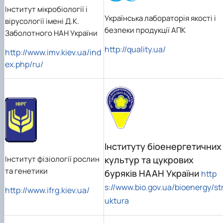
Інститут мікробіології і
Українська лабораторія якості і
вірусології імені Д.К.
безпеки продукції АПК
Заболотного НАН України
http://quality.ua/
http://www.imv.kiev.ua/ind
ex.php/ru/
Інституту біоенергетичних
культур та цукрових
Інст
итут фізіології рослин
та генетики
буряків НААН України
http
s://www.bio.gov.ua/bioenergy/st
http://www.ifrg.kiev.ua/
uktura