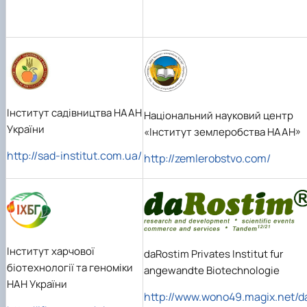
Інститут садівництва НААН
Національний науковий центр
України
«Інститут землеробства НААН»
http://sad-institut.com.ua/
http://zemlerobstvo.com/
Інститут харчової
daRostim Privates Institut fur
біотехнології та геноміки
angewandte Biotechnologie
НАН України
http://www.wono49.magix.net/d