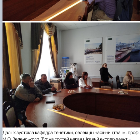
Далі їх зустріла
кафедра генетики, селекції і насінництва ім. проф.
М.О. Зеленського
.
Тут на гостей чекав цікавий експеримент –