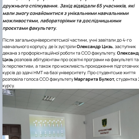
Кафедра рослинництва
дружнього спілкування. Захід відвідали 65 учасників, які
Кафедра садівництва ім. проф. В.Л. Симиренка
мали змогу ознайомитися з унікальними навчальними
Кафедра технології зберігання, переробки та
можливостями, лабораторіями та дослідницькими
стандартизації продукції рослинницт…
проєктами факультету.
Вчена рада агробіологічного факультету
Колегіальні органи
Після загальноуніверситетської частини, учні завітали до 4-го
Рада роботодавців агробіологічного
навчального корпусу, де їх зустріли
Олександр Цизь
, заступник
факультету
декана з профорієнтаційної роботи та ССО факультету.
Олександ
Рада аспірантів агробіологічного
Цизь
розповів абітурієнтам про освітні програми на факультеті та
факультету
їх перспективи, а також про можливість проходження підготовчих
Сенат студентської організації
курсів до здачі НМТ на базі університету. Про студентське життя
агробіологічного факультету
розповіла голоса ССО факультету
Маргарита Булкот,
студентка 
Рада молодих вчених НДІ рослинництва та
курсу.
ґрунтознавства агробіологічного факульт…