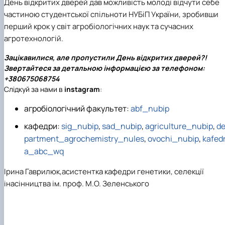
День відкритих дверей дав можливість молоді відчути себе
частиною студентської спільноти НУБіП України, зробивши
перший крок у світ агробіологічних наук та сучасних
агротехнологій.
Зацікавилися, але пропустили День відкритих дверей?!
Звертайтеся за детальною інформацією за телефоном:
+380675068754
Слідкуй за нами в
instagram
:
агробіологічний факультет:
abf_nubip
кафедри:
sig_nubip
,
sad_nubip
,
agriculture_nubip
,
d
partment_agrochemistry_nules
,
ovochi_nubip
,
kafed
a_abc_wq
Ірина Гаврилюк,асистентка кафедри генетики, селекції
інасінництва ім. проф. М.О. Зеленського