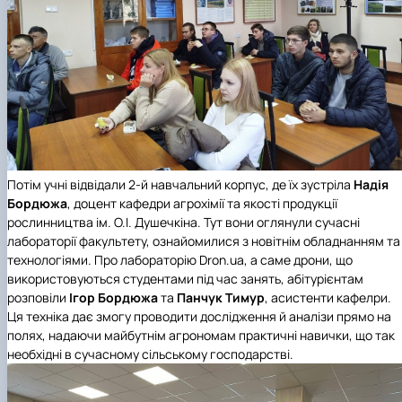
Потім учні відвідали 2-й навчальний корпус, де їх зустріла
Надія
Бордюжа
,
доцент кафедри агрохімії та якості продукції
рослинництва ім. О.І. Душечкіна. Тут вони оглянули сучасні
лабораторії факультету, ознайомилися з новітнім обладнанням та
технологіями. Про лабораторію Dron.ua, а саме дрони, що
використовуються студентами під час занять, абітурієнтам
розповіли
Ігор Бордюжа
та
Панчук Тимур
, асистенти кафелри.
Ця техніка дає змогу проводити дослідження й аналізи прямо на
полях, надаючи майбутнім агрономам практичні навички, що так
необхідні в сучасному сільському господарстві.