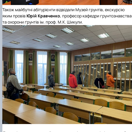
Також майбутні абітурієнти відвідали Музей грунтів, екскурсію
яким провів
Юрій Кравченко
, професор кафедри грунтознавства
та охорони ґрунтів ім. проф. М.К. Шикули.