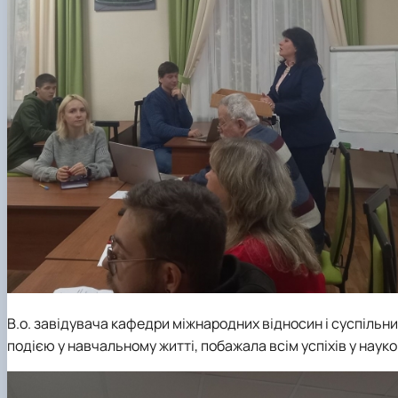
В.о. завідувача
кафедри міжнародних відносин і суспільни
подією у навчальному житті, побажала всім успіхів у науков