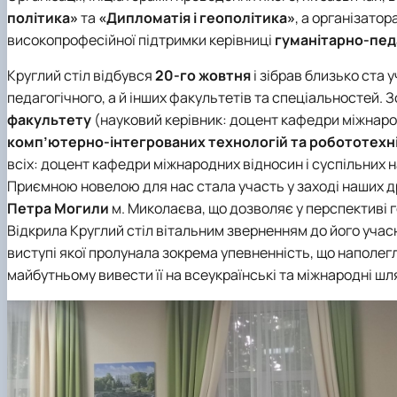
Медіалабораторія
ЄВІ
Розклад занять
Онлайн-лекторій
політика»
та
«Дипломатія і геополітика»
, а організатор
Фотостудія
Вартість навчання
Старостат
Наукові школи
високопрофесійної підтримки керівниці
гуманітарно-пед
Телестудія
Центр профорієнтаційної роботи та сприяння працев
Електронні навчальні курси (Elearn)
Галерея відомих випускників
ДЕНЬ ВІДКРИТИХ ДВЕРЕЙ
Круглий стіл відбувся
20-го жовтня
і зібрав близько ста 
Відповідальні за інформаційне наповнення веб-сторін
педагогічного, а й інших факультетів та спеціальностей. 
Виховна робота
факультету
(науковий керівник: доцент
кафедри міжнарод
Пам'яті студентів та випускників факультету – захисни
комп’ютерно-інтегрованих технологій та робототехні
всіх: доцент
кафедри міжнародних відносин і суспільних н
Приємною новелою для нас стала участь у заході наших др
Петра Могили
м. Миколаєва, що дозволяє у перспективі г
Відкрила Круглий стіл вітальним зверненням до його учас
виступі якої пролунала зокрема упевненність, що наполе
майбутньому вивести її на всеукраїнські та міжнародні шл