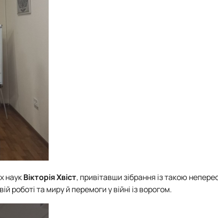
х наук
Вікторія Хвіст
, привітавши зібрання із такою непере
ій роботі та миру й перемоги у війні із ворогом.