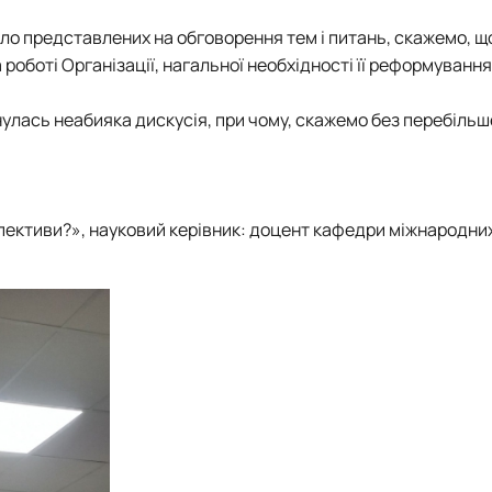
ло представлених на обговорення тем і питань, скажемо, що
 роботі Організації, нагальної необхідності її реформування
нулась неабияка дискусія, при чому, скажемо без перебільше
спективи?», науковий керівник: доцент кафедри міжнародних