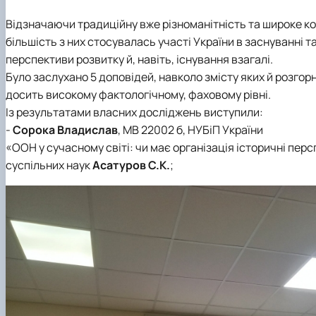
Відзначаючи традиційну вже різноманітність та широке ко
більшість з них стосувалась участі України в заснуванні та
перспективи розвитку й, навіть, існування взагалі.
Було заслухано 5 доповідей, навколо змісту яких й розгор
досить високому фактологічному, фаховому рівні.
Із результатами власних досліджень виступили:
-
Сорока Владислав
, МВ 22002 б, НУБіП України
«ООН у сучасному світі: чи має організація історичні пер
суспільних наук
Асатуров С.К.
;