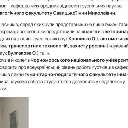
Кафедра англійської мови для технічних та агробіологічних сп
ами –
кафедра міжнародних відносин і суспільних наук
за
Кафедра англійської філології
агогічного факультету
Савицької Інни Миколаївни
.
лаштуванню студентської молоді
Кафедра фізичної культури і спорту
Кафедра філософії та міжнародної комунікації
учасників, серед яких були представники не лише гуманітар
ки факультету
Кафедра психології
Зокрема, свої розвідки представили наші колеги з
ветерина
Кафедра культурології
них відносин і суспільних наук
Кропивко О.
),
автоматизац
ків України
ки, транспортних технологій, захисту рослин
(науковий
аук
Булгакова О.
) та ін.
узів й колег з
Чорноморського національного університ
оворити про всеукраїнський рівень роботи гуртківців кафе
ників декан
гуманітарно-педагогічного факультету
Інна
глива наукова робота студентства дозволить у недалекому
яхи.