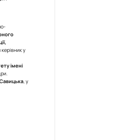
еціальностей
но-
рного
ії,
 керівник у
ету імені
дри.
 Савицька
, у