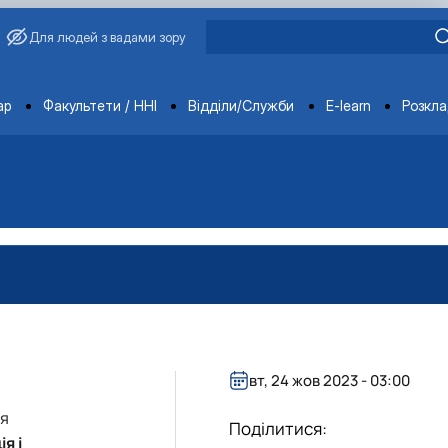
Для людей з вадами зору
ments
ар
Факультети / ННІ
Відділи/Служби
E-learn
Розкл
вт, 24 жов 2023 - 03:00
ня
Поділитися:
я і