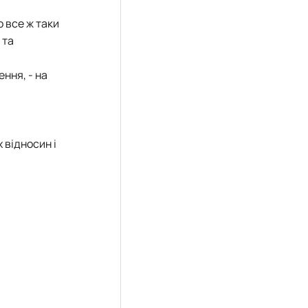
 все ж таки
 та
ння, - на
 відносин і