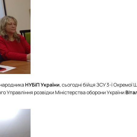
жнародника
НУБіП України
, сьогодні
бійця ЗСУ 3-ї Окремої 
ого Управління розвідки Міністерства оборони України
Віта