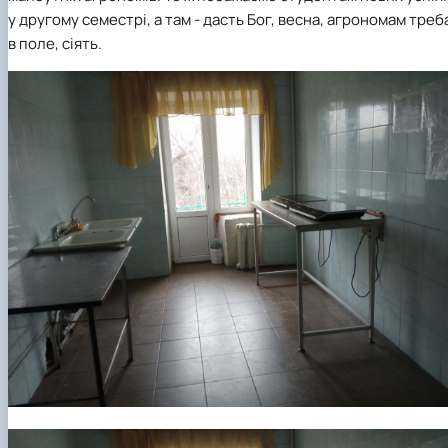
у другому семестрі, а там - дасть Бог, весна, агрономам треб
в поле, сіять.