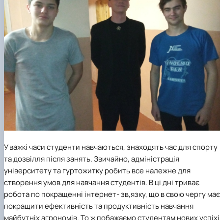
Кафедра рослинництва
Кафедра садівництва ім. проф. В.Л. Симиренка
Кафедра технології зберігання, переробки та
стандартизації продукції рослинницт…
Вчена рада агробіологічного факультету
Колегіальні органи
Рада роботодавців агробіологічного
факультету
Рада аспірантів агробіологічного
факультету
Сенат студентської організації
агробіологічного факультету
Рада молодих вчених НДІ рослинництва та
ґрунтознавства агробіологічного факульт…
У важкі часи студенти навчаються, знаходять час для спорту
та дозвілля після занять. Звичайно, адміністрація
університету та гуртожитку робить все належне для
створення умов для навчання студентів. В ці дні триває
робота по покращенні інтернет- зв,язку, що в свою чергу має
покращити ефективність та продуктивність навчання
майбутніх агрономів. То ж побажаємо студентам нових успіхі