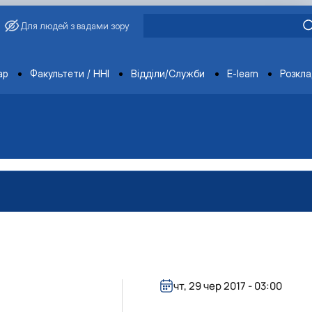
Для людей з вадами зору
ments
ар
Факультети / ННІ
Відділи/Служби
E-learn
Розкл
агробіологічного факультету
обіологічного факультету
організації агробіологічного факультету
х НДІ рослинництва та ґрунтознавства агробіологічного факу
чт, 29 чер 2017 - 03:00