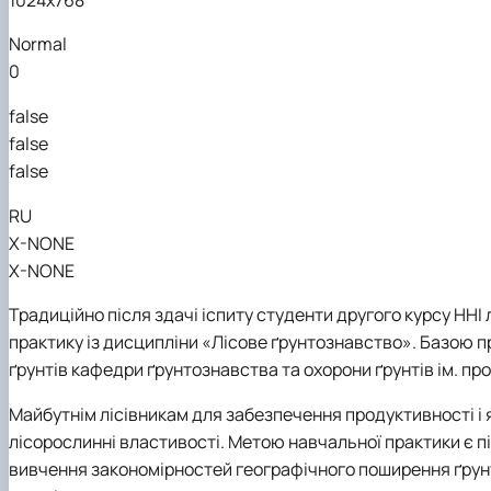
Кафедра землеробства та гербології
Кафедра овочівництва і закритого грунту
Normal
Кафедра рослинництва
0
Кафедра садівництва ім. проф. В.Л. Симиренка
Кафедра технології зберігання, переробки та стандар
false
Вчена рада агробіологічного факультету
false
Колегіальні органи
false
RU
X-NONE
X-NONE
Традиційно після здачі іспиту студенти другого курсу
ННІ
практику із дисципліни «Лісове ґрунтознавство».
Базою п
ґрунтів кафедри ґрунтознавства та охорони ґрунтів ім. про
Майбутнім лісівникам для забезпечення продуктивності і я
лісорослинні властивості.
Метою навчальної практики є
п
вивчення закономірностей географічного поширення ґрунт