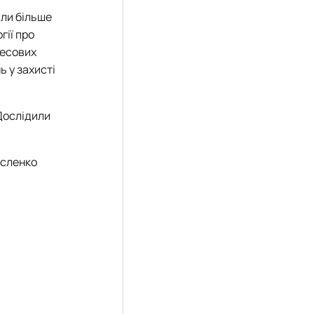
или більше
гії про
лесових
ь у захисті
Дослідили
усленко