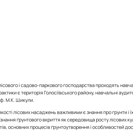
тизації продукції рослинницт…
лісового і садово-паркового господарства проходять навч
рактики є територія
Голосіївського району, навчальні аудито
ф. М.К. Шикули.
кості лісових насаджень важливими є знання про грунти і ї
ізнання ґрунтового вкриття як середовища росту лісових ку
ів,
основних процесів ґрунтоутворення і
особливостей до