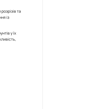
 розрізів та
ня із
нтів у їх
жливість,