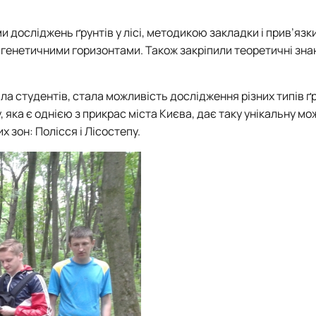
досліджень ґрунтів у лісі, методикою закладки і прив’язки
 генетичними горизонтами. Також закріпили теоретичні знан
 студентів, стала можливість дослідження різних типів ґру
, яка
є однією з прикрас міста Києва, дає таку унікальну мо
 зон: Полісся і Лісостепу.