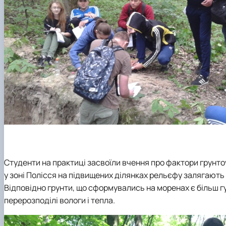
Студенти на практиці засвоїли вчення про фактори грунтоу
у зоні Полісся на підвищених ділянках рельєфу залягають
Відповідно грунти, що сформувались на моренах є більш 
перерозподілі вологи і тепла.