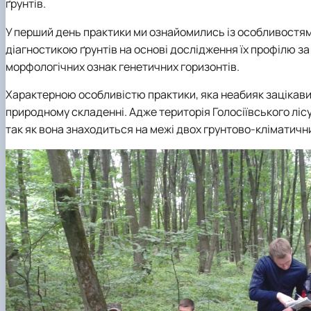
ґрунтів.
У перший день практики ми ознайомились із особливостями 
діагностикою ґрунтів на основі дослідження їх профілю за
морфологічних ознак генетичних горизонтів.
Характерною особливістю практики, яка неабияк зацікавила
природному складенні. Адже територія Голосіївського лісу
так як вона знаходиться на межі двох грунтово-кліматичних