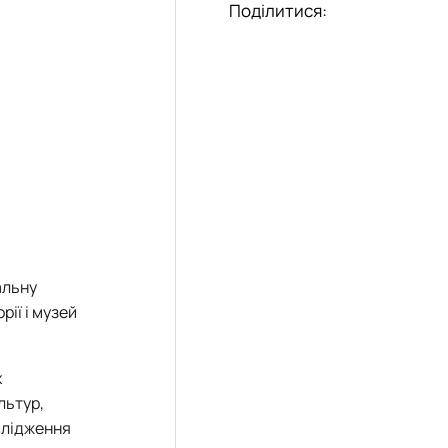
Поділитися:
альну
рії і музей
х
льтур,
слідження