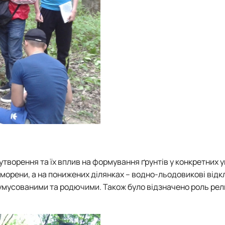
творення та їх вплив на формування ґрунтів у конкретних у
 морени, а на понижених ділянках – водно-льодовикові відк
гумусованими та родючими. Також було відзначено роль рел