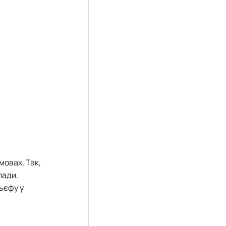
мовах. Так,
лади.
ьєфу у