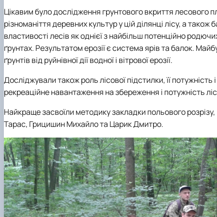
Цікавим було дослідження грунтового вкриття лесового п
різноманіття деревних культур у цій ділянці лісу, а також
б
властивості лесів як однієї з найбільш потенційно родючи
ґрунтах. Результатом ерозії є система ярів та балок. Майб
ґрунтів від руйнівної дії водної і вітрової ерозії.
Досліджували також роль лісової підстилки, її потужність
рекреаційне навантаження на збереження і потужність ліс
Найкраще засвоїли методику закладки польового розрізу, в
Тарас, Грицишин Михайло та Царик Дмитро
.