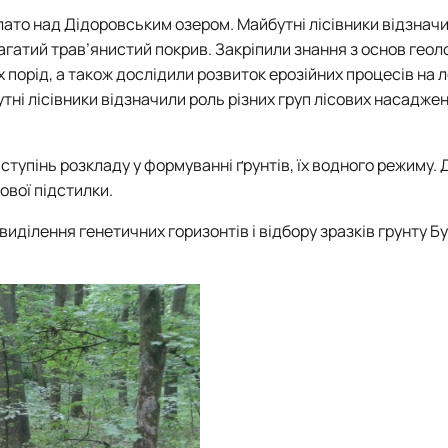
лато над Дідоровським озером. Майбутні лісівники відзнач
агатий трав’янистий покрив. Закріпили знання з основ геоло
х порід, а також дослідили розвиток ерозійних процесів на 
утні лісівники відзначили роль різних груп лісових насаджен
і ступінь розкладу
у
формуванні ґрунтів, їх
водного режиму. 
ової підстилки.
иділення генетичних горизонтів і відбору зразків грунту Б