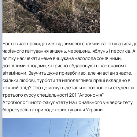
Настав час прокидатися від зимової сплячки та готуватися д
чарівного квітування вишень, черешень, яблунь і персиків. А
влітку нас чекатимеме вишукана насолода сонячними,
дозрілими плодами, які рясно обдаровують нас смаком і
вітамінами. Звучить дуже привабливо, але чи всі ви знаєте,
скільки любові, турботи та наполегливої праці вкладено в
кожний плід? Про це можуть детально розповісти студенти
третього курсу спеціальності 201 "Агрономія"
Агробіологічного факультету Національного університету
біоресурсів та природокористування України.