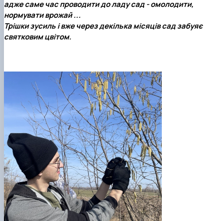
адже саме час проводити до ладу сад - омолодити,
Кафедра рослинництва
нормувати врожай ...
Кафедра садівництва ім. проф. В.Л. Симиренка
Трішки зусиль і вже через декілька місяців сад забуяє
Кафедра технології зберігання, переробки та
святковим цвітом.
стандартизації продукції рослинницт…
Вчена рада агробіологічного факультету
Колегіальні органи
Рада роботодавців агробіологічного
факультету
Рада аспірантів агробіологічного
факультету
Сенат студентської організації
агробіологічного факультету
Рада молодих вчених НДІ рослинництва та
ґрунтознавства агробіологічного факульт…