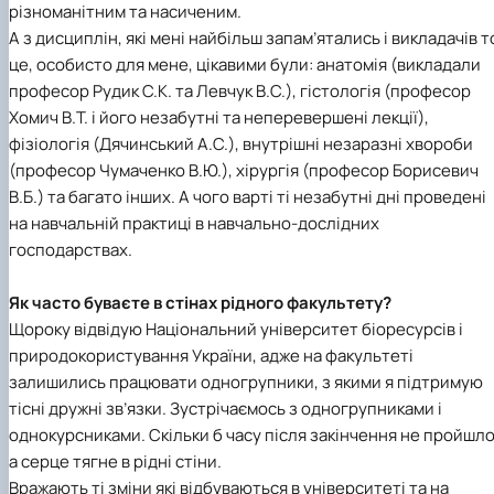
різноманітним та насиченим.
А з дисциплін, які мені найбільш запам’ятались і викладачів т
це, особисто для мене, цікавими були: анатомія (викладали
професор Рудик С.К. та Левчук В.С.), гістологія (професор
Хомич В.Т. і його незабутні та неперевершені лекції),
фізіологія (Дячинський А.С.), внутрішні незаразні хвороби
(професор Чумаченко В.Ю.), хірургія (професор Борисевич
В.Б.) та багато інших. А чого варті ті незабутні дні проведені
на навчальній практиці в навчально-дослідних
господарствах.
Як часто буваєте в стінах рідного факультету?
Щороку відвідую Національний університет біоресурсів і
природокористування України, адже на факультеті
залишились працювати одногрупники, з якими я підтримую
тісні дружні зв’язки. Зустрічаємось з одногрупниками і
однокурсниками. Скільки б часу після закінчення не пройшло
а серце тягне в рідні стіни.
Вражають ті зміни які відбуваються в університеті та на