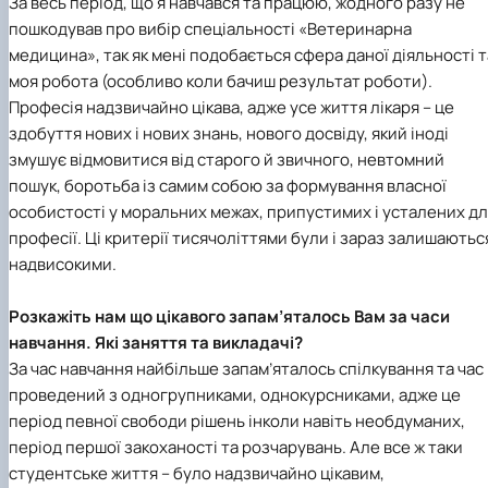
За весь період, що я навчався та працюю, жодного разу не
пошкодував про вибір спеціальності «Ветеринарна
медицина», так як мені подобається сфера даної діяльності т
моя робота (особливо коли бачиш результат роботи).
Професія надзвичайно цікава, адже усе життя лікаря – це
здобуття нових і нових знань, нового досвіду, який іноді
змушує відмовитися від старого й звичного, невтомний
пошук, боротьба із самим собою за формування власної
особистості у моральних межах, припустимих і усталених д
професії. Ці критерії тисячоліттями були і зараз залишаютьс
надвисокими.
Розкажіть нам що цікавого запам’яталось Вам за часи
навчання. Які заняття та викладачі?
За час навчання найбільше запам’яталось спілкування та час
проведений з одногрупниками, однокурсниками, адже це
період певної свободи рішень інколи навіть необдуманих,
період першої закоханості та розчарувань. Але все ж таки
студентське життя – було надзвичайно цікавим,