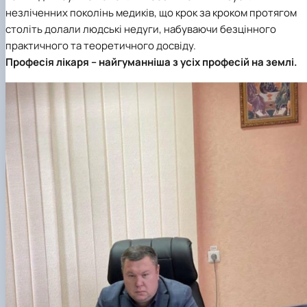
Звіти гуртка та публікації
Фотогалерея
Фотогалерея
незліченних поколінь медиків, що крок за кроком протягом
Звіти гуртка та публікації
Звіти гуртка та публікації
століть долали людські недуги, набуваючи безцінного
практичного та теоретичного досвіду.
Професія лікаря – найгуманніша з усіх професій на землі.