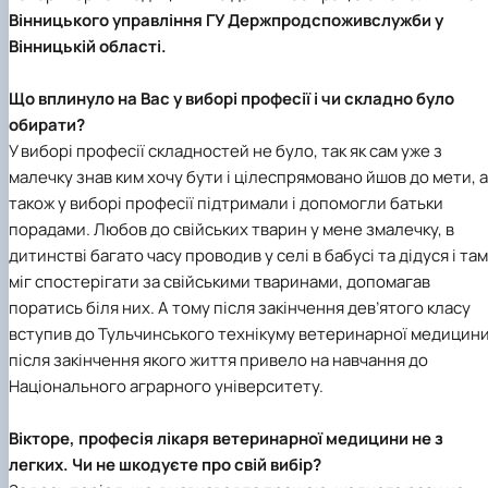
Вінницького управління ГУ Держпродспоживслужби у
Вінницькій області.
Що вплинуло на Вас у виборі професії і чи складно було
обирати?
У виборі професії складностей не було, так як сам уже з
малечку знав ким хочу бути і цілеспрямовано йшов до мети, а
також у виборі професії підтримали і допомогли батьки
порадами. Любов до свійських тварин у мене змалечку, в
дитинстві багато часу проводив у селі в бабусі та дідуся і там
міг спостерігати за свійськими тваринами, допомагав
поратись біля них. А тому після закінчення дев’ятого класу
вступив до Тульчинського технікуму ветеринарної медицини
після закінчення якого життя привело на навчання до
Національного аграрного університету.
Вікторе, професія лікаря ветеринарної медицини не з
легких. Чи не шкодуєте про свій вибір?