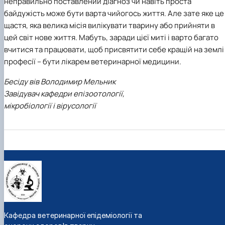
неправильно поставлений діагноз чи навіть проста
байдужість може бути варта чийогось життя. Але зате яке це
щастя, яка велика місія вилікувати тварину або прийняти в
цей світ нове життя. Мабуть, заради цієї миті і варто багато
вчитися та працювати, щоб присвятити себе кращій на землі
професії – бути лікарем ветеринарної медицини.
Бесіду вів Володимир Мельник
Завідувач кафедри епізоотології,
мікробіології і вірусології
Кафедра ветеринарної епідеміології та