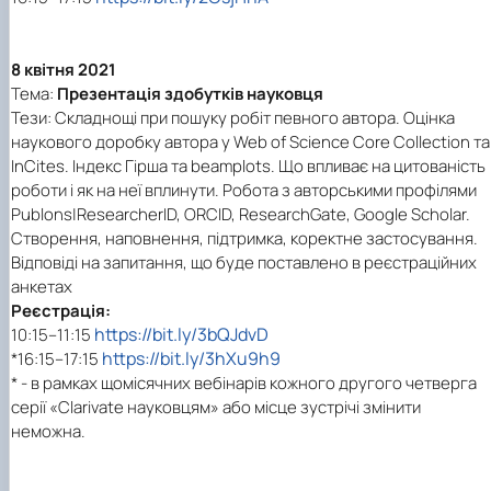
8 квітня 2021
Тема:
Презентація здобутків науковця
Тези: Складнощі при пошуку робіт певного автора. Оцінка
наукового доробку автора у Web of Science Core Collection та
InCites. Індекс Гірша та beamplots. Що впливає на цитованість
роботи і як на неї вплинути. Робота з авторськими профілями
Publons|ResearcherID, ORCID, ResearchGate, Google Scholar.
Створення, наповнення, підтримка, коректне застосування.
Відповіді на запитання, що буде поставлено в реєстраційних
анкетах
Реєстрація:
https://bit.ly/3bQJdvD
10:15–11:15
https://bit.ly/3hXu9h9
*16:15–17:15
* - в рамках щомісячних вебінарів кожного другого четверга
серії «Clarivate науковцям» або місце зустрічі змінити
неможна.