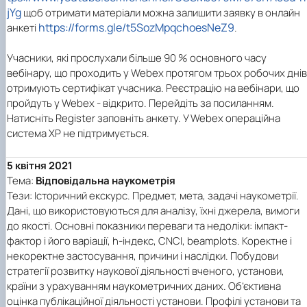
Звіти гуртка та публікації
Фотогалерея
Фотогалерея
jYg
щоб отримати матеріали можна залишити заявку в онлайн
Звіти гуртка та публікації
Звіти гуртка та публікації
https://forms.gle/t5SozMpqchoesNeZ9
анкеті
.
Учасники, які прослухали більше 90 % основного часу
вебінару, що проходить у Webex протягом трьох робочих днів
отримують сертифікат учасника. Реєстрацію на вебінари, що
пройдуть у Webex - відкрито. Перейдіть за посиланням.
Натисніть Register заповніть анкету. У Webex операційна
система XP не підтримується.
5 квітня 2021
Тема:
Відповідальна наукометрія
Тези: Історичний екскурс. Предмет, мета, задачі наукометрії.
Дані, що використовуються для аналізу, їхні джерела, вимоги
до якості. Основні показники переваги та недоліки: імпакт-
фактор і його варіації, h-індекс, CNCI, beamplots. Коректне і
некоректне застосування, причини і наслідки. Побудови
стратегії розвитку наукової діяльності вченого, установи,
країни з урахуванням наукометричних даних. Об’єктивна
оцінка публікаційної діяльності установи. Профілі установи та