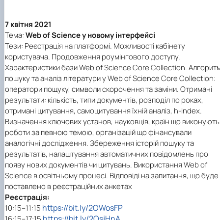
7 квітня 2021
Тема:
Web of Science у новому інтерфейсі
Тези: Реєстрація на платформі. Можливості кабінету
користувача. Продовження роумінгового доступу.
Характеристики бази Web of Science Core Collection. Алгорит
пошуку та аналіз літератури у Web of Science Core Collection:
оператори пощуку, символи скорочення та заміни. Отримані
результати: кількість, типи документів, розподіл по роках,
отримані цитування, самоцитування їхній аналіз, h-index.
Визначення ключових установ, науковців, країн що виконують
роботи за певною темою, організацій що фінансували
аналогічні дослідження. Збереження історій пошуку та
результатів, налаштування автоматичних повідомлень про
появу нових документів чи цитувань. Використання Web of
Science в освітньому процесі. Відповіді на запитання, що буде
поставлено в реєстраційних анкетах
Реєстрація:
https://bit.ly/2OWosFP
10:15–11:15
https://bit.ly/2OsjHnA
16:15–17:15