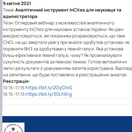
9 квітня 2021
Тема:
Аналітичний інструмент InCites для науковця та
адміністратора
Тези: Оглядовий вебінар з можливостей аналітичного
інструменту InCites для наукових установ України. Які дані
використовуються, які показники розраховуються, що таке
CNCI, на що звертати увагу при аналізі здобутків установи, як
порівняти ВНЗ за здобутками у певній галузі. Яка установа
більш ефективна в певній галузі, чому? Як проаналізувати
сукупність документів за певною темою. Готові автоматичні
звіти і результати з урахуванням запитів користувача. Відповід
на запитання, що буде поставлено в реєстраційних анкетах
Реєстрація:
https://bit.ly/2OyG1vG
10:15–11:15
https://bit.ly/30Lh6rg
16:15–17:15