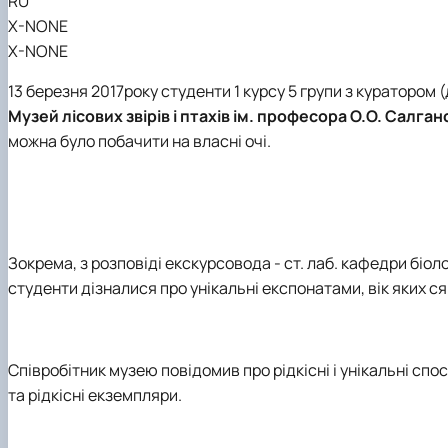
RU
X-NONE
X-NONE
13 березня 2017року студенти 1 курсу 5 групи з куратором (
Музей лісових звірів і птахів ім. професора О.О. Салга
можна було побачити на власні очі.
Зокрема, з розповіді екскурсовода - ст. лаб. кафедри біол
студенти дізналися про унікальні експонатами, вік яких ся
Співробітник музею повідомив про рідкісні і унікальні спос
та рідкісні екземпляри.