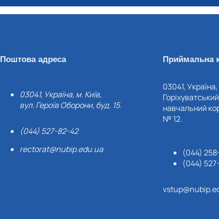
Поштова адреса
Приймальна к
03041, Україна, 
03041, Україна, м. Київ,
Горіхуватський 
вул. Героїв Оборони, буд. 15.
навчальний кор
№ 12.
(044) 527-82-42
rectorat@nubip.edu.ua
(044) 258
(044) 527
vstup@nubip.e