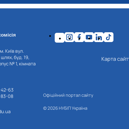
омісія
м. Київ вул.
шлях, буд. 19,
Карта сайт
пус № 1, кімната
-42-63
Офіційний портал сайту
-83-08
© 2026 НУБІП Україна
du.ua