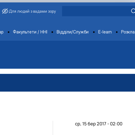
Для людей з вадами зору
ments
ар
Факультети / ННІ
Відділи/Служби
E-learn
Розкл
агробіологічного факультету
обіологічного факультету
організації агробіологічного факультету
х НДІ рослинництва та ґрунтознавства агробіологічного факу
ср, 15 бер 2017 - 02:00