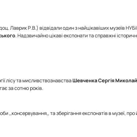
доц.
Лаврик Р.В.) відвідали один з найцікавіших музеїв НУБі
нського
.
Надзвичайно цікаві експонати та справжні історичні
огії лісу та мисливствознавства
Шевченка Сергія Микола
гає за сотню років.
оби ,,консервування,, та зберігання експонатів в музеї, про 