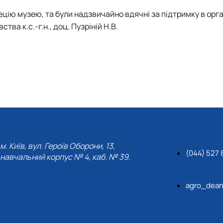
цію музею, та були надзвичайно вдячні за підтримку в орга
тва к.с.-г.н., доц.
Пузріній Н.В.
м. Київ, вул. Героїв Оборони, 13,
(044) 527 
навчальний корпус № 4, каб. № 39.
agro_dean