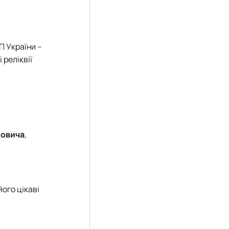
П України –
 реліквії
йовича
,
його цікаві