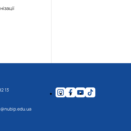
нізації
82 13
@nubip.edu.ua