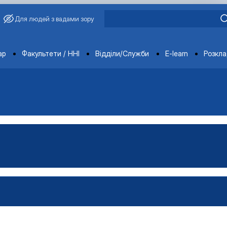
Для людей з вадами зору
ments
ар
Факультети / ННІ
Відділи/Служби
E-learn
Розкл
имиріна
Бакалавр"
аївна
Магістр"