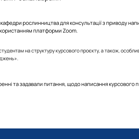
ї в рослинництві"
КАРПЕНКО Людмила 
Загальноуніверситетсь
ПИЛИПЕНКО Вікторія С
ОС "Доктор філософії
 в кормовиробництві"
 протидія сексуальним домаган…
СВИСТУНОВА Ірина В
Підручники, навчальні
и кафедри рослинництва для консультації з приводу нап
 культури"
СКРИНИК Олеся Атана
Підручники, навчальні
використанням платформи Z
oom
.
ЗАВГОРОДНЯ Світлан
Підручники, навчальні
СОНЬКО Роман Воло
 студентам на структуру курсового проєкту, а також, особли
іджень».
ренні та задавали питання, щодо написання курсового п