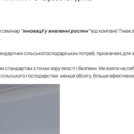
ї в рослинництві"
КАРПЕНКО Людмила 
Загальноуніверситетсь
ПИЛИПЕНКО Вікторія С
ОС "Доктор філософії
 в кормовиробництві"
 протидія сексуальним домаган…
СВИСТУНОВА Ірина В
Підручники, навчальні
 культури"
СКРИНИК Олеся Атана
Підручники, навчальні
я семінар "
Інновації у живленні рослин"
від компанії Тімак 
ЗАВГОРОДНЯ Світлан
Підручники, навчальні
.
СОНЬКО Роман Воло
тандартних сільськогосподарських потреб, призначені для
 стандартам з точки зору якості і безпеки. Ми взяли на се
 сільського господарства: менше обсягу, більше ефективно