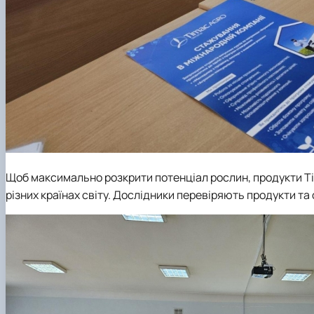
Щоб максимально розкрити потенціал рослин,
продукти
T
різних країнах світу. Дослідники перевіряють продукти та