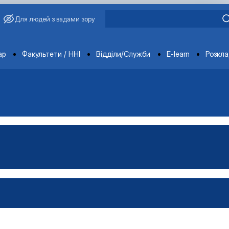
Для людей з вадами зору
ments
ар
Факультети / ННІ
Відділи/Служби
E-learn
Розкл
имиріна
Бакалавр"
аївна
Магістр"