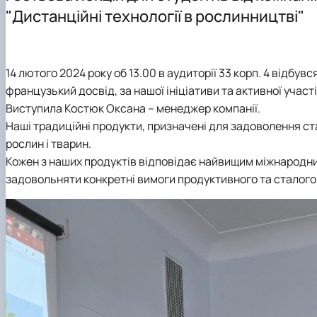
Навчальна робота
Навчальна практика
Студентський науковий гурток "Дистанційні технологі
Телефони гарячих ліній
"Дистанційні технології в рослинництві"
Наукова робота
Кураторська робота
Студентський науковий гурток "Насіннєзнавець"
Рекомендації дій при виникнені надзвичайних ситуацій
Фотогалерея
Навчально-методичне забезпечення кафедри
Студентський науковий гурток "Інноваційні технології
Академічна доброчесність, антикорупційна програма,
Матеріально-технічне забезпечення
Аспірантура
Студентський науковий гурток "Малопоширені кормові
14 лютого 2024 року об 13.00 в аудиторії 33 корп. 4 відбувс
Навчальні та науково-дослідні лабораторії
Наука бізнесу
французький досвід, за нашої ініціативи та активної участі
Профорієнтаційна діяльність кафедри
Публікації
Виступила Костюк Оксана – менеджер компанії.
Графік роботи НПП
Конференції
Наші традиційні продукти, призначені для задоволення с
Наукові публікації студентів
рослин і тварин.
Меморандуми, договори про співпрацю
Кожен з наших продуктів відповідає найвищим міжнародним
задовольняти конкретні вимоги продуктивного та сталого