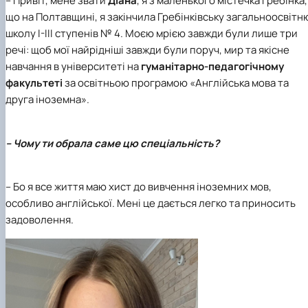
– Привіт, мене звати
Діана
, я з маленького містечка Гребінка,
Кафедра англійської філології
що на Полтавщині, я закінчила
Гребінківську загальноосвітн
Кафедра фізичної культури і спорту
школу I-III ступенів № 4
. Моєю мрією завжди були лише три
Кафедра філософії та міжнародної
речі: щоб мої найрідніші завжди були поруч, мир та якісне
комунікації
навчання в університеті на
гуманітарно-педагогічному
Кафедра психології
Кафедра культурології
факультеті
за освітньою програмою
«Англійська мова та
друга іноземна
»
.
– Чому ти обрала саме цю спеціальність?
– Бо я все життя маю хист до вивчення іноземних мов,
особливо англійської. Мені це дається легко та приносить
задоволення.