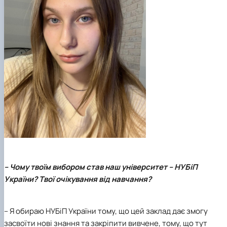
– Чому твоїм вибором став наш університет –
НУБіП
України
? Твої очікування від навчання?
– Я обираю НУБіП України тому, що цей заклад дає змогу
засвоїти нові знання та закріпити вивчене, тому, що тут