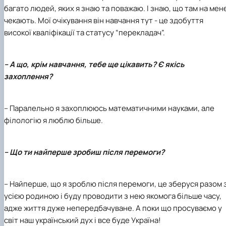
багато людей, яких я знаю та поважаю. І знаю, що там на мен
чекають. Мої очікування він навчання тут - це здобуття
високої кваліфікації та статусу “перекладач”.
– А що, крім навчання, тебе ще цікавить? Є якісь
захоплення?
– Паралельно я захоплююсь математичними науками, але
філологію я люблю більше.
– Що ти найперше зробиш після перемоги?
– Найперше, що я зроблю після перемоги, це зберуся разом 
усією родиною і буду проводити з нею якомога більше часу,
адже життя дуже непередбачуване. А поки що просуваємо у
світ наш український дух і все буде Україна!