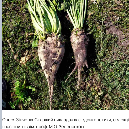
Олеся ЗінченкоСтарший викладач кафедригенетики, селекці
і насінництваім. проф. М.О. Зеленського