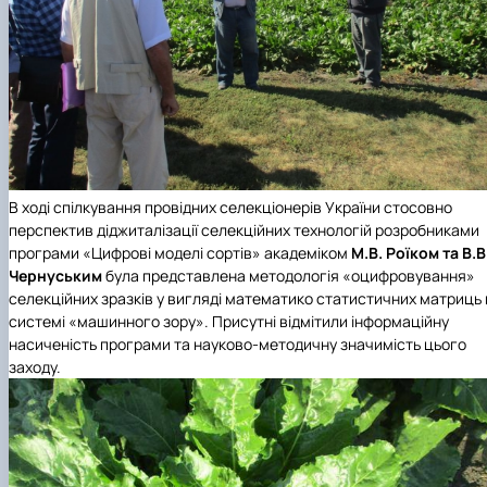
В ході спілкування провідних селекціонерів України стосовно
перспектив діджиталізації селекційних технологій розробниками
програми «Цифрові моделі сортів» академіком
М.В. Роїком та В.В
Чернуським
була представлена методологія «оцифровування»
селекційних зразків у вигляді математико статистичних матриць 
системі «машинного зору». Присутні відмітили інформаційну
насиченість програми та науково-методичну значимість цього
заходу.