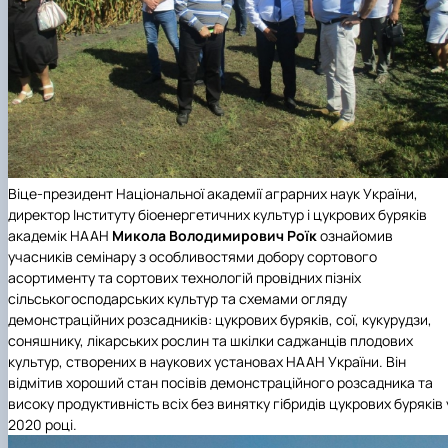
Віце-президент Національної академії аграрних наук України,
директор Інституту біоенергетичних культур і цукрових буряків
академік НААН
Микола Володимирович Роїк
ознайомив
учасників семінару з особливостями добору сортового
асортименту та сортових технологій провідних пізніх
сільськогосподарських культур та схемами огляду
демонстраційних розсадників: цукрових буряків, сої, кукурудзи,
соняшнику, лікарських рослин та шкілки саджанців плодових
культур, створених в наукових установах НААН України. Він
відмітив хороший стан посівів демонстраційного розсадника та
високу продуктивність всіх без винятку гібридів цукрових буряків 
2020 році.