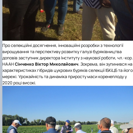
Про селекційні досягнення, інноваційні розробки з технології
вирощування та перспективу розвитку галузі буряківництва
доповів заступник директора Інституту з наукової роботи, чл.-кор.
НААН
Сінченко Віктор Миколайович
. Зокрема, він зупинився на
характеристиках гібридів цукрових буряків селекції ІБКіЦБ та його
мережі. Урожайність та динаміка приросту маси коренеплоду у
2020 році високі.