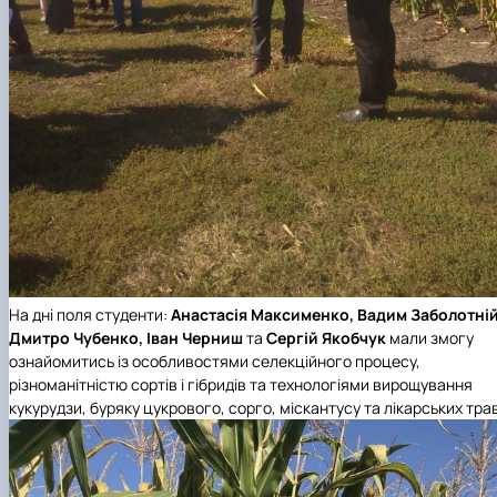
На дні поля студенти:
Анастасія Максименко, Вадим Заболотній
Дмитро Чубенко, Іван Черниш
та
Сергій Якобчук
мали змогу
ознайомитись із особливостями селекційного процесу,
різноманітністю сортів і гібридів та технологіями вирощування
кукурудзи, буряку цукрового, сорго, міскантусу та лікарських тра