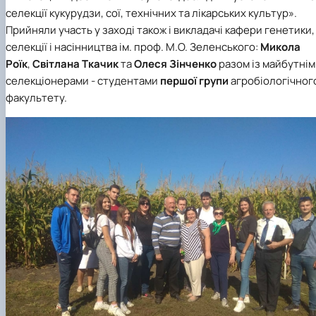
Кафедра рослинництва
селекції кукурудзи, сої, технічних та лікарських культур».
Кафедра садівництва ім. проф. В.Л. Симиренка
Прийняли участь у заході також і викладачі кафери генетики,
Кафедра технології зберігання, переробки та
селекції і насінництва ім. проф. М.О. Зеленського:
Микола
стандартизації продукції рослинницт…
Роїк
,
Світлана Ткачик
та
Олеся Зінченко
разом із майбутні
Вчена рада агробіологічного факультету
селекціонерами - студентами
першої групи
агробіологічног
Колегіальні органи
Рада роботодавців агробіологічного
факультету.
факультету
Рада аспірантів агробіологічного
факультету
Сенат студентської організації
агробіологічного факультету
Рада молодих вчених НДІ рослинництва та
ґрунтознавства агробіологічного факульт…