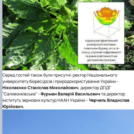
Серед гостей також були приcутні: ректор Національного
університету біоресурсів і природокористування України -
Ніколаєнко Станіслав Миколайович
, директор ДПДГ
"Саливонківське" -
Фурман Валерій Васильович
та директор
інституту зернових культур НААН України -
Черчель Владислав
Юрійович.