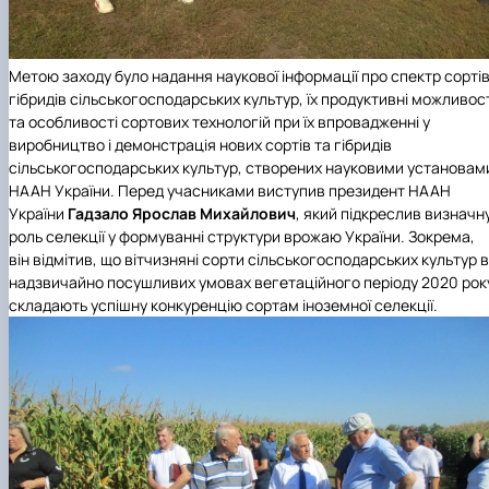
Метою заходу було надання наукової інформації про спектр сортів
гібридів сільськогосподарських культур, їх продуктивні можливос
та особливості сортових технологій при їх впровадженні у
виробництво і демонстрація нових сортів та гібридів
сільськогосподарських культур, створених науковими установам
НААН України. Перед учасниками виступив президент НААН
України
Гадзало Ярослав Михайлович
, який підкреслив визначн
роль селекції у формуванні структури врожаю України. Зокрема,
він відмітив, що вітчизняні сорти сільськогосподарських культур в
надзвичайно посушливих умовах вегетаційного періоду 2020 рок
складають успішну конкуренцію сортам іноземної селекції.