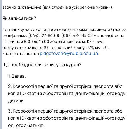
заочно-дистанційна (для слухачів з усіх регіонів України).
Як записатись?
Для запису на курси та додатковою інформацією звертайтеся за
телефонами:
(044) 527-84-09, (067) 479-85-08 – з понеділка по
п’ятницю з 9.00 до 15.00
або за адресою: м. Київ, вул.
Горіхуватський шлях, 19, навчальний корпус №1, кімн. 9.
pidgotovche@nubip.edu.ua
Електронна пошта:
.
Що необхідно для запису на курси?
Заява.
Ксерокопія першої та другої сторінок паспорта або
копія ID-карти з обох сторін та ідентифікаційного коду
дитини.
Ксерокопія першої та другої сторінок паспорта або
копія ID-карти з обох сторін та ідентифікаційного коду
одного з батьків.