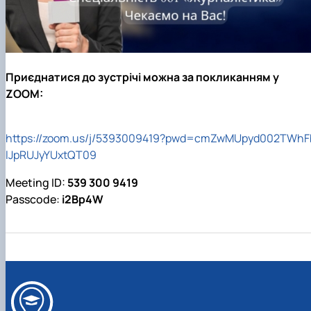
Приєднатися до зустрічі можна за покликанням у
ZOOM:
https://zoom.us/j/5393009419?pwd=cmZwMUpyd002TWhF
lJpRUJyYUxtQT09
Meeting ID:
539 300 9419
Passcode:
i2Bp4W