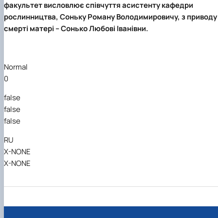
факультет висловлює співчуття асистенту кафедри
Кафедра рослинництва
Кафедра садівництва ім. проф. В.Л. Симиренка
рослинництва, Соньку Роману Володимировичу, з приводу
Кафедра технології зберігання, переробки та
смерті матері – Сонько
Любові Іванівни.
стандартизації продукції рослинницт…
Вчена рада агробіологічного факультету
Колегіальні органи
Normal
Рада роботодавців агробіологічного
факультету
0
Рада аспірантів агробіологічного
false
факультету
Сенат студентської організації
false
агробіологічного факультету
false
Рада молодих вчених НДІ рослинництва та
ґрунтознавства агробіологічного факульт…
RU
X-NONE
X-NONE