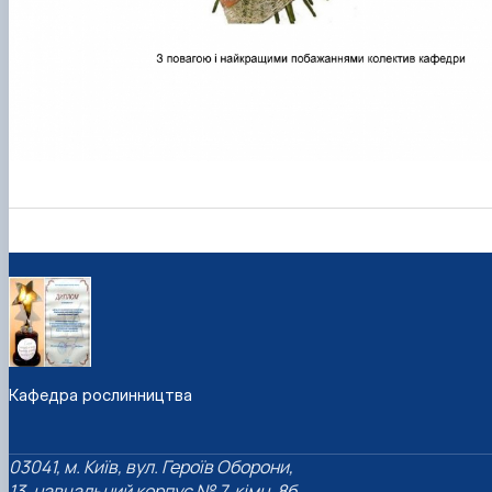
Кафедра рослинництва
03041, м. Київ, вул. Героїв Оборони,
13, навчальний корпус № 7, кімн. 8б